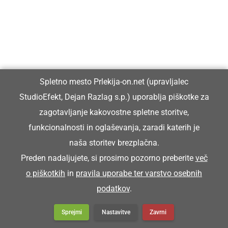
Spletno mesto Prlekija-on.net (upravljalec
StudioEfekt, Dejan Razlag s.p.) uporablja piškotke za
zagotavljanje kakovostne spletne storitve,
funkcionalnosti in oglaševanja, zaradi katerih je
naša storitev brezplačna.
Preden nadaljujete, si prosimo pozorno preberite
več
o piškotkih
in
pravila uporabe ter varstvo osebnih
podatkov
.
Sprejmi
Nastavitve
Zavrni