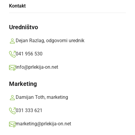
Kontakt
vrtčevske stavbe
Uredništvo
V Vrtcu Cezanjevci so s slavnostnim
dogodkom obeležili visok jubilej predšolske
Dejan Razlag, odgovorni urednik
vzgoje v Cezanjevcih in delovanja vrtčevske
041 956 530
stavbe na novi lokaciji.
info@prlekija-on.net
Prlekija-on.net,
petek, 12. junij 2026 ob 14:12
Marketing
»
Izberite
Prlekijo
kot svoj prednostni vir na Googlu
Damijan Toth, marketing
031 333 621
marketing@prlekija-on.net