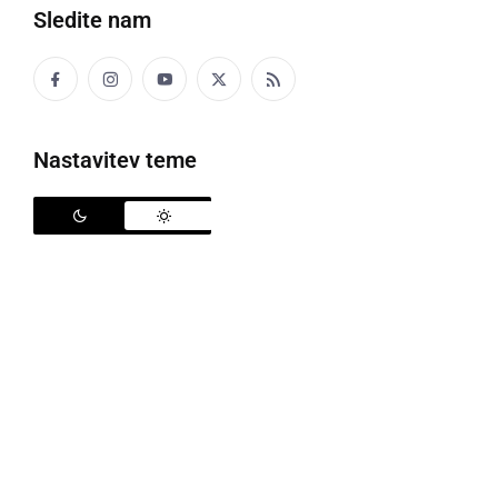
Sledite nam
Nastavitev teme
Slavnostni dogodek v vrtcu Cezanjevci
Praznovanje častitljivega jubileja organizirane
predšolske vzgoje v kraju in desete obletnice
delovanja vrtčevske stavbe na novi lokaciji je
doživelo svoj doživelo svoj veliki finale v sredo, 10.
junija 2026, na terasi
Vrtca Cezanjevci
. Napolnjena
vrtčevska terasa, pripravljeni otroci, ki so komaj
čakali, da stopijo pred občinstvo, in zaposleni, ki z