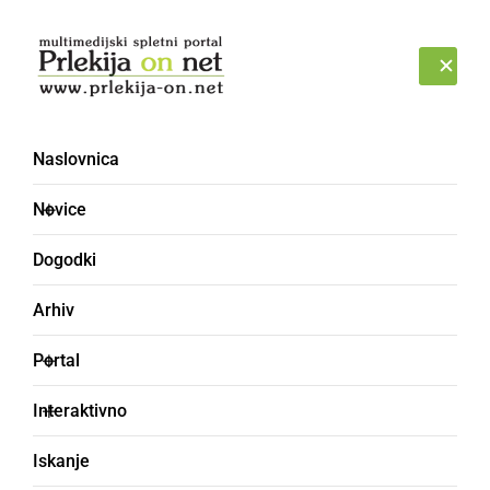
Prijava
SOBOTA, 8. AVGUST 2026
Naslovnica
Novice
Dogodki
Arhiv
KULTURA IN IZOBRAŽEVANJE
Portal
Obeležili 50 let
Interaktivno
predšolske vzgoje v
Iskanje
Cezanjevcih in 10 let