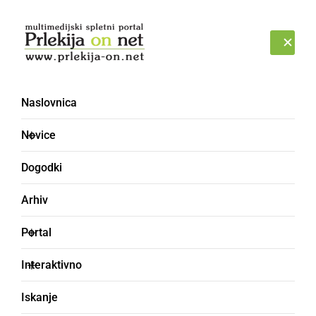
Prijava
SOBOTA, 8. AVGUST 2026
Naslovnica
Novice
Dogodki
Arhiv
ČRNA KRONIKA
Portal
Na območju Svetega
Interaktivno
Tomaža prišlo do
Iskanje
prometne nesreče s