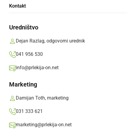
Kontakt
pobegom
Uredništvo
Neznani voznik terenskega vozila je na
območju občine Sveti Tomaž domnevno zaradi
Dejan Razlag, odgovorni urednik
nepravilnega prehitevanja kolesarja oplazil le-
041 956 530
tega.
info@prlekija-on.net
Prlekija-on.net,
nedelja, 14. junij 2026 ob 09:06
Marketing
»
Izberite
Prlekijo
kot svoj prednostni vir na Googlu
Damijan Toth, marketing
031 333 621
marketing@prlekija-on.net