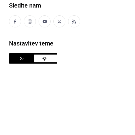
Sledite nam
Nastavitev teme
Policija
Policisti Policijske postaje Ormož so v soboto, 13. 6.
2026 okrog 13:40, na območju občine Sveti Tomaž
obravnavali prometno nesrečo z lahkimi telesimi
poškodbami in pobegom.
Neznani voznik terenskega vozila je vozil iz smeri
Ormoža proti Svetemu Tomažu. Na območju občine