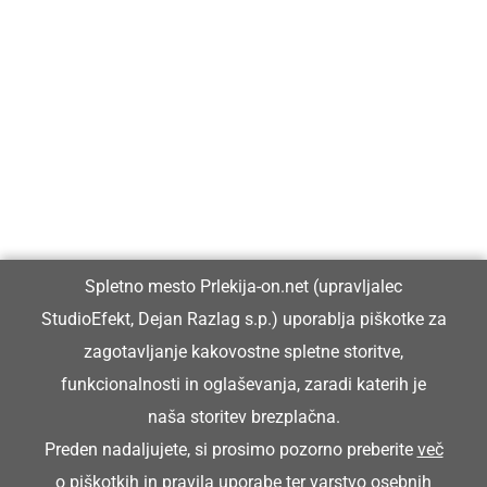
Prlekija-on.net je največji in najbolje obiskan spletni medij v
Prlekiji.
Vpisan je v razvid medijev, ki ga vodi Ministrstvo za kulturo
Republike Slovenije, pod zaporedno številko 1529.
Glavni in odgovorni urednik:
Spletno mesto Prlekija-on.net (upravljalec
Dejan Razlag
StudioEfekt, Dejan Razlag s.p.) uporablja piškotke za
info@prlekija-on.net
zagotavljanje kakovostne spletne storitve,
funkcionalnosti in oglaševanja, zaradi katerih je
naša storitev brezplačna.
Preden nadaljujete, si prosimo pozorno preberite
več
o piškotkih
in
pravila uporabe ter varstvo osebnih