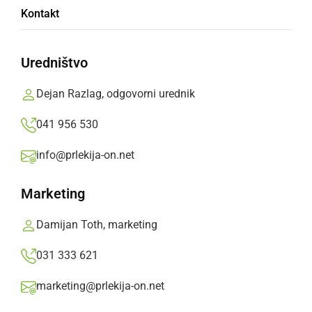
Grad - Ljutomer 0:2
Kontakt
Prlekija-on.net,
nedelja, 2. september 2012 ob 19:35
Uredništvo
»
Izberite
Prlekijo
kot svoj prednostni vir na Googlu
Dejan Razlag, odgovorni urednik
041 956 530
info@prlekija-on.net
Marketing
Damijan Toth, marketing
031 333 621
marketing@prlekija-on.net