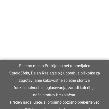
Prlekija-on.net je največji in najbolje obiskan spletni medij v
Prlekiji.
Vpisan je v razvid medijev, ki ga vodi Ministrstvo za kulturo
Republike Slovenije, pod zaporedno številko 1529.
Glavni in odgovorni urednik:
Spletno mesto Prlekija-on.net (upravljalec
Dejan Razlag
StudioEfekt, Dejan Razlag s.p.) uporablja piškotke za
info@prlekija-on.net
zagotavljanje kakovostne spletne storitve,
funkcionalnosti in oglaševanja, zaradi katerih je
naša storitev brezplačna.
Preden nadaljujete, si prosimo pozorno preberite
več