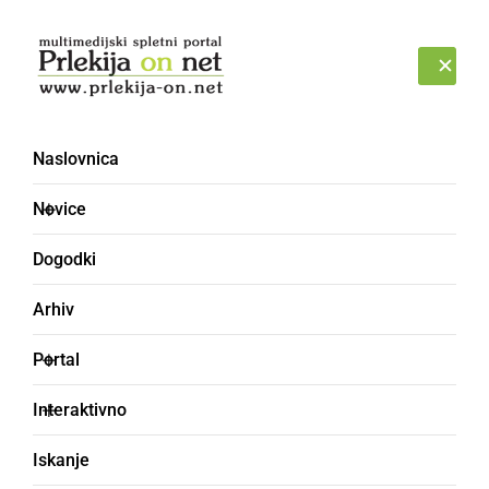
Prijava
SOBOTA, 8. AVGUST 2026
Naslovnica
Novice
Dogodki
Arhiv
ŠPORT
Portal
Ljutomer slavil proti
Interaktivno
Gradu
Iskanje