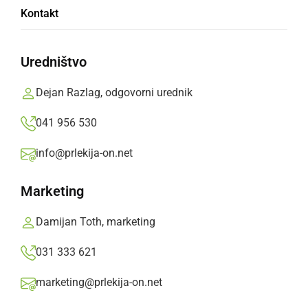
Na ogled Krkin obrat v Ljutomeru
Kontakt
Prlekija-on.net,
četrtek, 15. maj 2008 ob 10:37
Uredništvo
»
Izberite
Prlekijo
kot svoj prednostni vir na Googlu
Dejan Razlag, odgovorni urednik
041 956 530
info@prlekija-on.net
Marketing
Damijan Toth, marketing
031 333 621
marketing@prlekija-on.net
Na ogled Krkin obrat v Ljutomeru