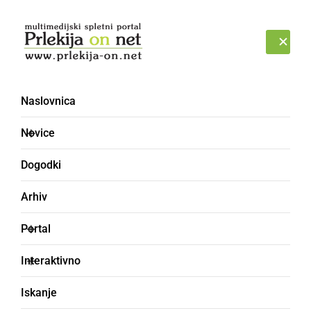
Prijava
PETEK, 7. AVGUST 2026
Naslovnica
Novice
Dogodki
Arhiv
GOSPODARSTVO
Portal
Na ogled Krkin obrat v
Interaktivno
Ljutomeru
Iskanje