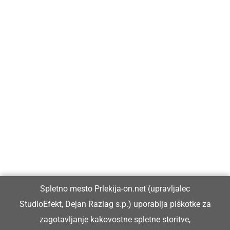
Prlekija-on.net je največji in najbolje obiskan spletni medij v
Prlekiji.
Vpisan je v razvid medijev, ki ga vodi Ministrstvo za kulturo
Republike Slovenije, pod zaporedno številko 1529.
Glavni in odgovorni urednik:
Spletno mesto Prlekija-on.net (upravljalec
Dejan Razlag
StudioEfekt, Dejan Razlag s.p.) uporablja piškotke za
info@prlekija-on.net
zagotavljanje kakovostne spletne storitve,