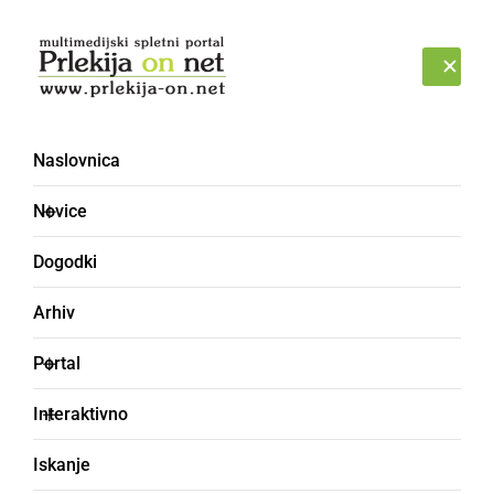
Prijava
SOBOTA, 8. AVGUST 2026
Naslovnica
Novice
Dogodki
Arhiv
GOSPODARSTVO
Portal
Oteženo reševanje ob
Interaktivno
morebitni nesreči na
Iskanje
pomurski avtocesti