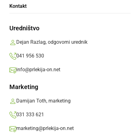
Kontakt
Oteženo reševanje ob morebitni nesreči na
pomurski avtocesti
Uredništvo
Branko Žunec,
sobota, 24. maj 2008 ob 14:33
Dejan Razlag, odgovorni urednik
041 956 530
»
Izberite
Prlekijo
kot svoj prednostni vir na Googlu
info@prlekija-on.net
Marketing
Damijan Toth, marketing
031 333 621
marketing@prlekija-on.net