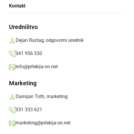
Kontakt
140 let 1. slovenskega tabora
Uredništvo
Prlekija-on.net,
četrtek, 17. julij 2008 ob 21:39
Dejan Razlag, odgovorni urednik
»
Izberite
Prlekijo
kot svoj prednostni vir na Googlu
041 956 530
info@prlekija-on.net
Marketing
Damijan Toth, marketing
031 333 621
marketing@prlekija-on.net