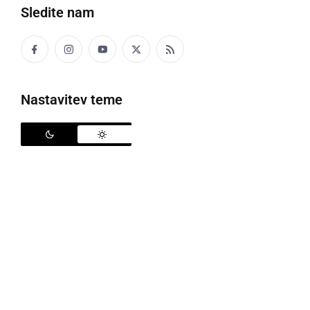
Ob 140-letnici tabora v Ljutomeru nagovor predsednika vlade
Sledite nam
Leta 1868 je bil v Ljutomeru prvi slovenski tabor,
letos, 140 let pozneje, pa v ljutomerski občini
Nastavitev teme
pripravljajo številne prireditve v počastitev tega
jubileja. Ljutomerski občinski svet je letošnje leto
proglasil za Leto I. slovenskega tabora v Ljutomeru,
nekdanji Seršenov log, v katerem so se Slovenci
pred 140 leti zbrali na prvem slovenskem taboru, pa
so člani ljutomerskega občinskega sveta
preimenovali v Park I. slovenskega tabora v
Ljutomeru. Prav omenjeni park bo tudi prizorišče
osrednje slovesnosti ob 140-letnici, iz ljutomerske
občinske uprave pa so sporočili, da bo slovesnost v