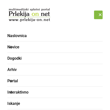
Prijava
PETEK, 7. AVGUST 2026
Naslovnica
Novice
Dogodki
Arhiv
GOSPODARSTVO
Portal
Ob 140-letnici tabora v
Interaktivno
Ljutomeru nagovor
Iskanje
predsednika vlade