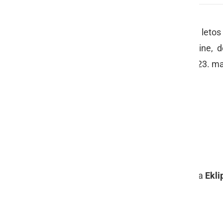
15. srečanje
MK Samorog
bo tudi letos
vključuje koriščenje travnate površine, 
energije in vode. Srečanje bo 22. in 23. ma
Spodaj objavljamo program.
Petek, 22.5.2015
16:00-17:30
zbiranje motoristov
17:30-19:00
panoramska vožnja
19:00-02:00
živa glasba s skupinama
Ekli
Sobota, 23.5.2015