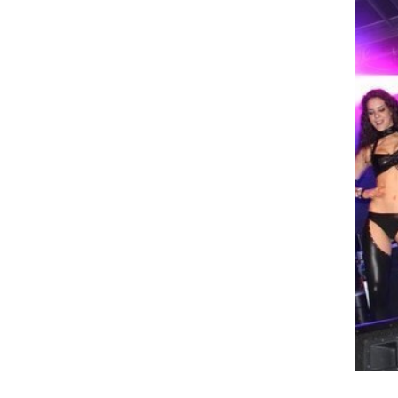
Srečanje MK Samorog