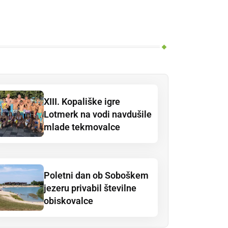
XIII. Kopališke igre
Lotmerk na vodi navdušile
mlade tekmovalce
Poletni dan ob Soboškem
jezeru privabil številne
obiskovalce