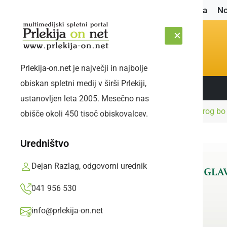
Naslovnica
No
Prlekija-on.net je največji in najbolje
obiskan spletni medij v širši Prlekiji,
Sledite nam:
SOBOTA, 8. AVGUST 2026
ustanovljen leta 2005. Mesečno nas
Naslovnica
Družabno
Srečanje MK Samorog bo t
obišče okoli 450 tisoč obiskovalcev.
Uredništvo
Dejan Razlag, odgovorni urednik
041 956 530
info@prlekija-on.net