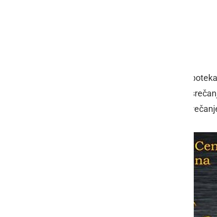
031-535-875 RIHARD
041-501-887 DARKO
041-538-074 DADO
Srečanja MK Samorog so 11 let potek
podjetjem Cleangrad
, leta 2013 je
srečan
Razkrižje
ponudila prostor
, kjer bo srečanj