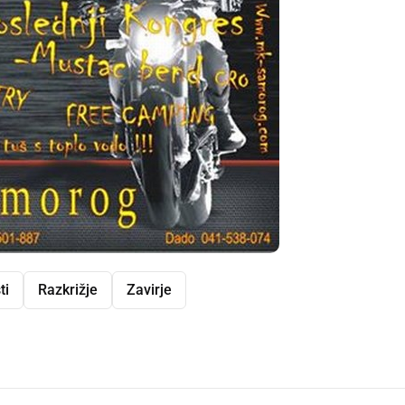
ti
Razkrižje
Zavirje
dly