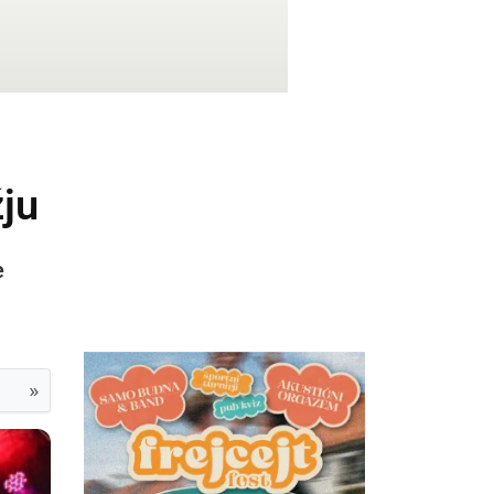
ju
e
»