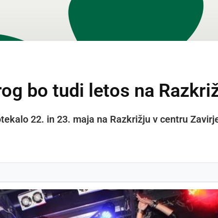
g bo tudi letos na Razkriž
ekalo 22. in 23. maja na Razkrižju v centru Zavirj