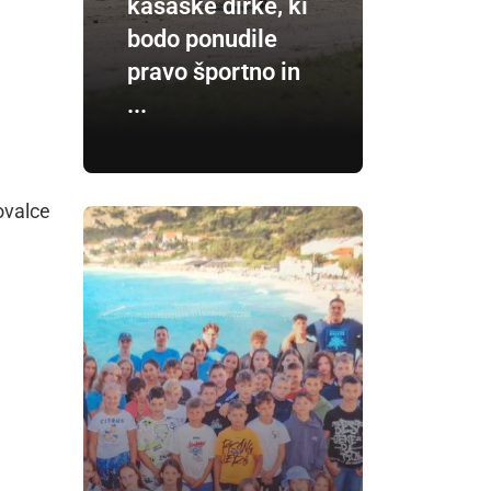
kasaške dirke, ki
bodo ponudile
pravo športno in
...
ovalce