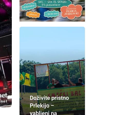
Doživite pristno
Prlekijo –
vabljeni na