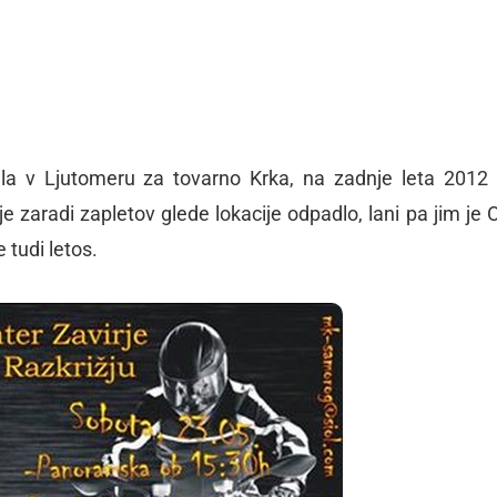
ala
v Ljutomeru za tovarno Krka
, na zadnje leta 201
je zaradi zapletov glede lokacije odpadlo
, lani pa jim je
e tudi letos.