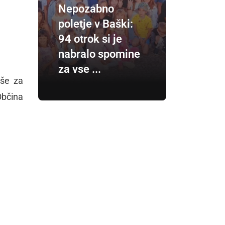
Nepozabno
poletje v Baški:
94 otrok si je
nabralo spomine
za vse ...
2 še
za
 Občina