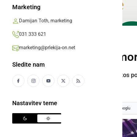
Marketing
Damijan Toth, marketing
031 333 621
DRUŽABNO
marketing@prlekija-on.net
Srečanje MK Samoro
Sledite nam
15. srečanje MK Samorog bo letos pot
Prlekija-on.net,
četrtek, 14. maj 2015 ob 11:21
Nastavitev teme
Izberite
Prlekijo
kot svoj prednostni vir na Googlu