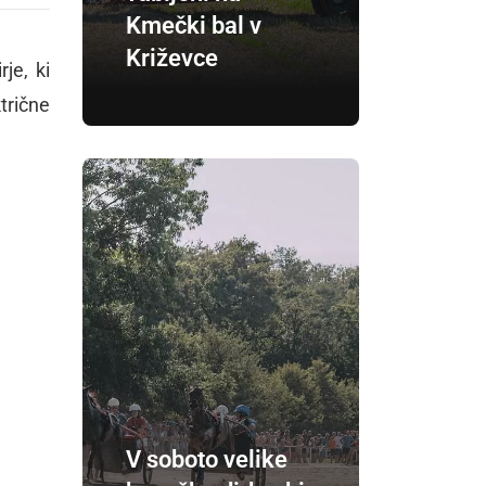
Kmečki bal v
Križevce
je, ki
trične
V soboto velike