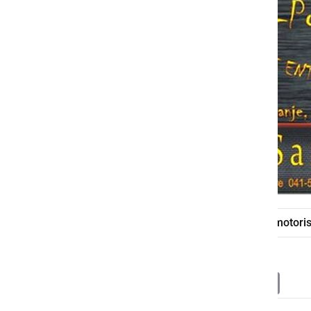
MK Samorog
moto srečanje
motoris
Deli
Facebook
X
Messenger
WhatsApp
Copy
PrintFrien
Email
Link