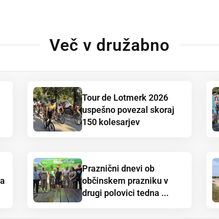
Več v družabno
Tour de Lotmerk 2026
uspešno povezal skoraj
150 kolesarjev
Praznični dnevi ob
ja
občinskem prazniku v
drugi polovici tedna ...