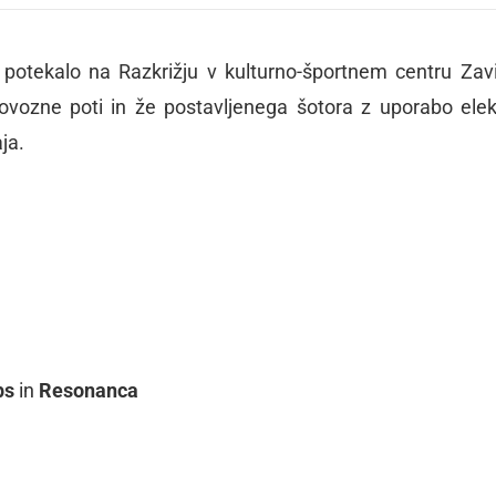
 potekalo na Razkrižju v kulturno-športnem centru Zavir
dovozne poti in že postavljenega šotora z uporabo elek
ja.
ps
in
Resonanca