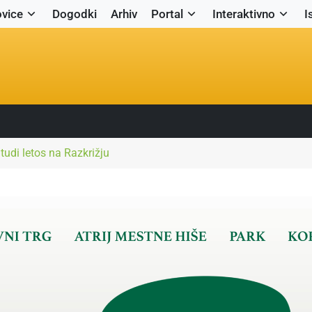
vice
Dogodki
Arhiv
Portal
Interaktivno
I
udi letos na Razkrižju