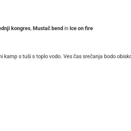
ednji kongres
,
Mustač bend
in
Ice on fire
ni kamp s tuši s toplo vodo. Ves čas srečanja bodo obisk