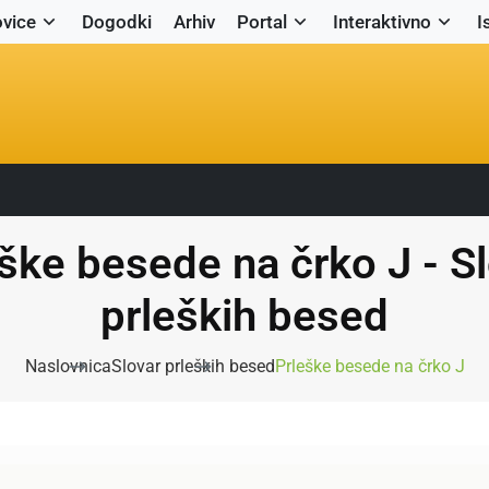
vice
Dogodki
Arhiv
Portal
Interaktivno
I
ške besede na črko J - S
prleških besed
Naslovnica
Slovar prleških besed
Prleške besede na črko J