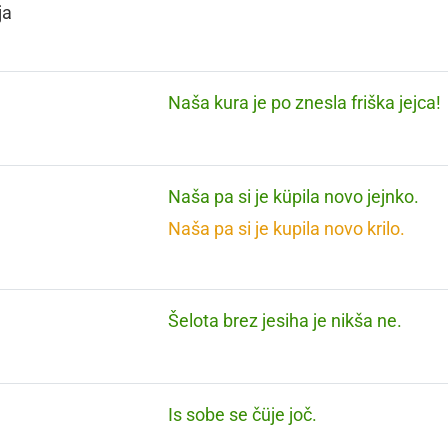
ja
Naša kura je po znesla friška jejca!
Naša pa si je küpila novo jejnko.
Naša pa si je kupila novo krilo.
Šelota brez jesiha je nikša ne.
Is sobe se čüje joč.