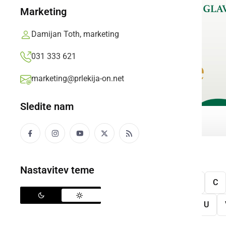
Marketing
Damijan Toth, marketing
031 333 621
marketing@prlekija-on.net
Sledite nam
Nastavitev teme
Vse
A
B
C
S
Š
T
U