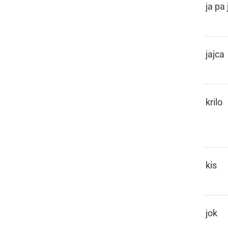
JAPAJ
ja pa 
JEJCA
jajca
JEJNKA,
krilo
JENKA
JESIH
kis
JOČ
jok