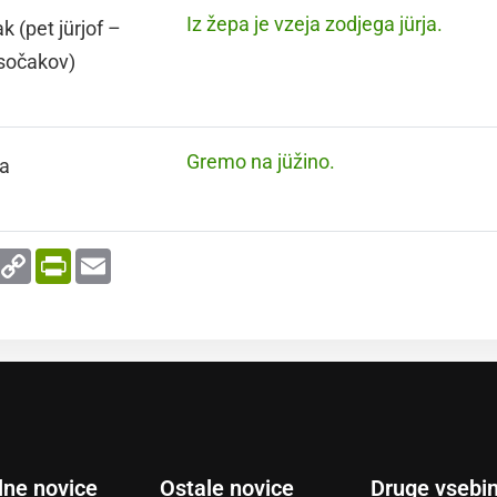
Iz žepa je vzeja zodjega jürja.
k (pet jürjof –
isočakov)
Gremo na jüžino.
a
enger
WhatsApp
Copy
PrintFriendly
Email
Link
lne novice
Ostale novice
Druge vsebi