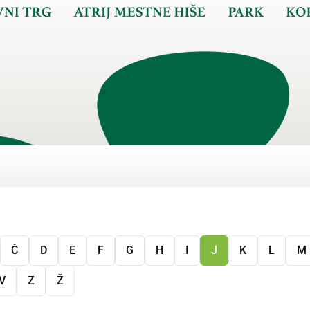
Č
D
E
F
G
H
I
J
K
L
M
V
Z
Ž