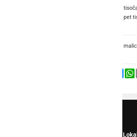
JÜRIJ
tisoča
pet t
JÜŽINA
malic
Deli
Facebook
X
Mess
Loka