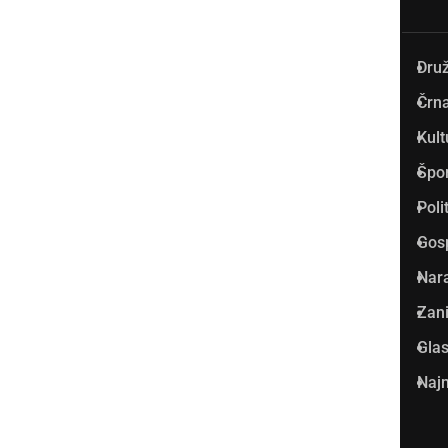
Dru
Prlekija-on.net je največji in
Črna
najbolje obiskan spletni medij
Kult
v Prlekiji.
Špo
Vpisan je v razvid medijev, ki
Poli
ga vodi Ministrstvo za kulturo
Gos
Republike Slovenije, pod
Nar
zaporedno številko 1529.
Zani
Glas
Glavni in odgovorni urednik:
Najm
Dejan Razlag
info@prlekija-on.net