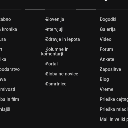
žabno
Slovenija
Dogodki
 kronika
Intervjuji
Galerija
ura
Zdravje in lepota
Video
rt
Kolumne in
Forum
komentarji
tika
Ankete
Portal
podarstvo
Zaposlitve
Globalne novice
ava
Blog
Osmrtnice
mivosti
Vreme
ba in film
Prleške cejtn
lajši
Prleška mlad
Mali in veliki 