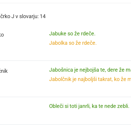
črko J v slovarju: 14
Jabuke so že rdeče.
ko
Jabolka so že rdeče.
Jabošnica je nejbojša te, dere že m
čnik
Jabolčnik je najboljši takrat, ko že 
Obleči si toti janrli, ka te nede zebli.