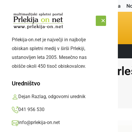
Naslovnica
No
Prlekija-on.net je največji in najbolje
obiskan spletni medij v širši Prlekiji,
Sledite nam:
PETEK, 7. AVGUST 2026
ustanovljen leta 2005. Mesečno nas
obišče okoli 450 tisoč obiskovalcev.
Prle
Uredništvo
Dejan Razlag, odgovorni urednik
041 956 530
info@prlekija-on.net