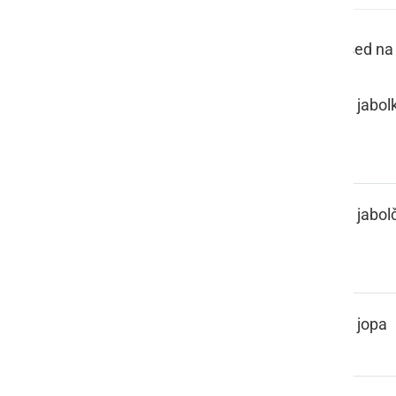
Vseh prleških besed na 
JABOKA,
jabol
JABUKA
JABOŠNICA,
jabol
JABUŠNICA
JANKRLI
jopa