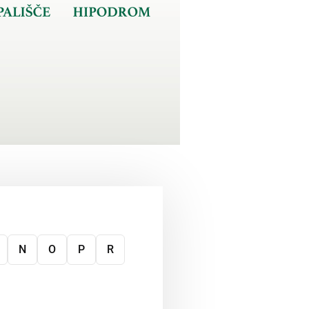
N
O
P
R