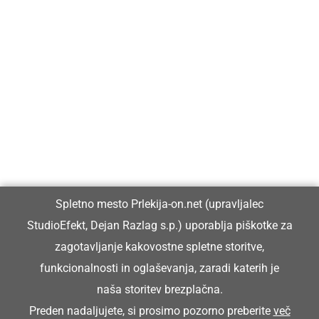
Prlekija-on.net je največji in najbolje obiskan spletni medij v
Prlekiji.
Vpisan je v razvid medijev, ki ga vodi Ministrstvo za kulturo
Republike Slovenije, pod zaporedno številko 1529.
Glavni in odgovorni urednik:
Spletno mesto Prlekija-on.net (upravljalec
Dejan Razlag
StudioEfekt, Dejan Razlag s.p.) uporablja piškotke za
info@prlekija-on.net
zagotavljanje kakovostne spletne storitve,
funkcionalnosti in oglaševanja, zaradi katerih je
naša storitev brezplačna.
Preden nadaljujete, si prosimo pozorno preberite
več