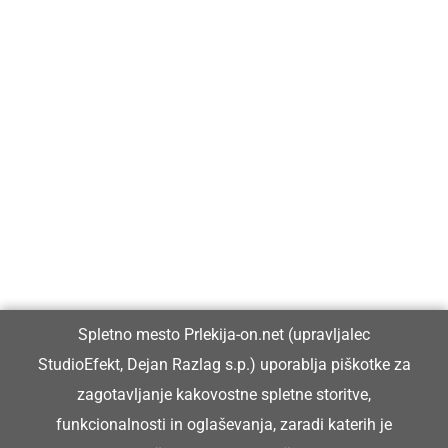
Prlekija-on.net je največji in najbolje obiskan spletni medij v
Prlekiji.
Vpisan je v razvid medijev, ki ga vodi Ministrstvo za kulturo
Republike Slovenije, pod zaporedno številko 1529.
Glavni in odgovorni urednik:
Spletno mesto Prlekija-on.net (upravljalec
Dejan Razlag
StudioEfekt, Dejan Razlag s.p.) uporablja piškotke za
info@prlekija-on.net
zagotavljanje kakovostne spletne storitve,
funkcionalnosti in oglaševanja, zaradi katerih je