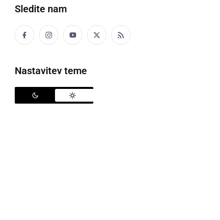
Čiš nemaren bode te odnesla čamuga.
Sledite nam
Če boš poreden te bo odnesla čarovnica.
ČAPUJSKAJE
Nastavitev teme
čofotanje
Kda se je kalüža, je tak čapujska, ka je cela hiža
bila mokra.
Ko se je kopal je tako čofotal, da je cela soba
bila mokra.
ČEH, ČEHOK