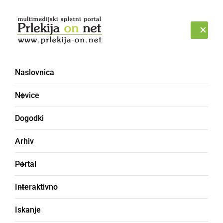
Prijava
ČETRTEK, 6. AVGUST 2026
Naslovnica
AŠLEK
Novice
Dogodki
Arhiv
Portal
Interaktivno
Iskanje
vrsta čebule – šalotka