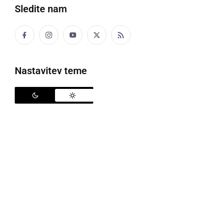
Sledite nam
AJNMOHT
Enolončnica
Nastavitev teme
Fčosik smo dostikrot jeli ajnmoht.
Včasih smo zelo pogosto jedli enolončnico.
AKORAT
ravno takrat
Akorat sen ne meja nejč dinara v žepi, dere je
priša priftrogar.