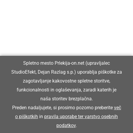
Prlekija-on.net je največji in najbolje obiskan spletni medij v
Prlekiji.
Vpisan je v razvid medijev, ki ga vodi Ministrstvo za kulturo
Republike Slovenije, pod zaporedno številko 1529.
Glavni in odgovorni urednik:
Spletno mesto Prlekija-on.net (upravljalec
Dejan Razlag
StudioEfekt, Dejan Razlag s.p.) uporablja piškotke za
info@prlekija-on.net
zagotavljanje kakovostne spletne storitve,
funkcionalnosti in oglaševanja, zaradi katerih je
naša storitev brezplačna.
Preden nadaljujete, si prosimo pozorno preberite
več
o piškotkih
in
pravila uporabe ter varstvo osebnih
© Prlekija-on.net | 2005 - 2026 | Vse pravice pridržane |
podatkov
.
info@prlekija-on.net