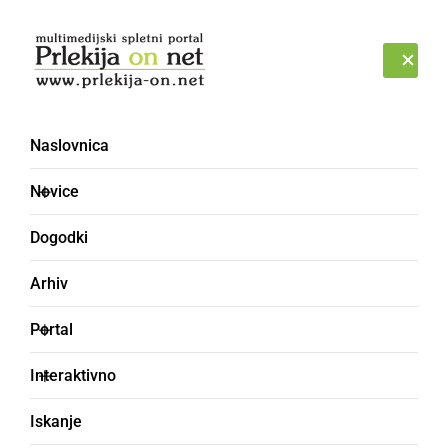
Prijava
SOBOTA, 8. AVGUST 2026
Naslovnica
alkohol [6]
Novice
Dogodki
Arhiv
Portal
Interaktivno
Iskanje
ČRNA KRONIKA