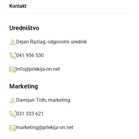
V torek zasegli štiri vozila
Kontakt
sreda, 2. oktober 2024 ob 07:22
Uredništvo
Dejan Razlag, odgovorni urednik
041 956 530
ČRNA KRONIKA
Pod vplivom alkohola povzročil prometno
info@prlekija-on.net
nesrečo in pobegnil
Marketing
ponedeljek, 30. september 2024 ob 18:00
Damijan Toth, marketing
031 333 621
ČRNA KRONIKA
marketing@prlekija-on.net
En voznik vozil pod vplivom alkohola, drug