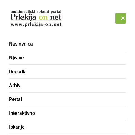
Prijava
PETEK, 7. AVGUST 2026
Naslovnica
avtobus [3]
Novice
Dogodki
Arhiv
Portal
Interaktivno
Iskanje
ČRNA KRONIKA