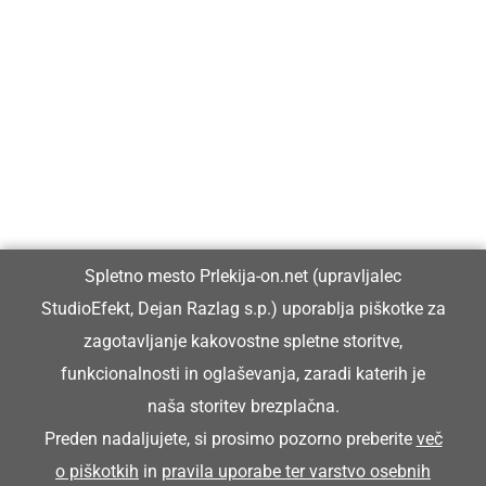
Prlekija-on.net je največji in najbolje obiskan spletni medij v
Prlekiji.
Vpisan je v razvid medijev, ki ga vodi Ministrstvo za kulturo
Republike Slovenije, pod zaporedno številko 1529.
Glavni in odgovorni urednik:
Spletno mesto Prlekija-on.net (upravljalec
Dejan Razlag
StudioEfekt, Dejan Razlag s.p.) uporablja piškotke za
info@prlekija-on.net
zagotavljanje kakovostne spletne storitve,
funkcionalnosti in oglaševanja, zaradi katerih je
naša storitev brezplačna.
Preden nadaljujete, si prosimo pozorno preberite
več
o piškotkih
in
pravila uporabe ter varstvo osebnih