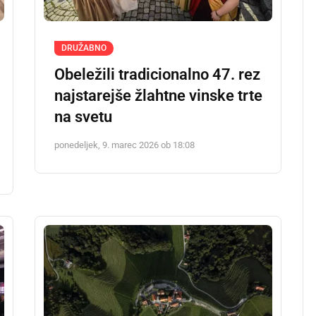
DRUŽABNO
Obeležili tradicionalno 47. rez
najstarejše žlahtne vinske trte
na svetu
ponedeljek, 9. marec 2026 ob 18:08