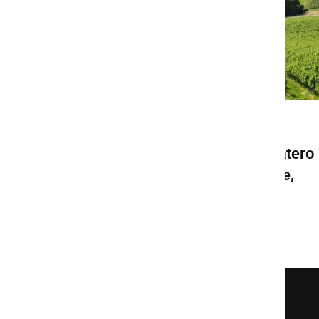
GOSPODARSTVO
Destinacija Štajerska, v katero
je vključen tudi del Prlekije,
uradno zaživela
petek, 16. september 2022 ob 17:30