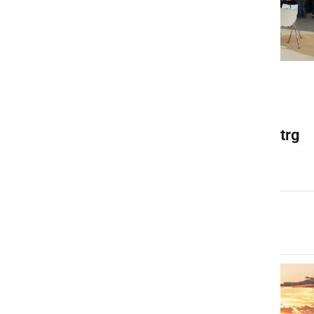
GOSPODARSTVO
Destinacija Štajerska
navdušuje svetovni vinski trg
sobota, 7. marec 2026 ob 17:57