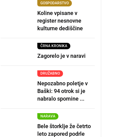
GOSPODARSTVO
Koline vpisane v
register nesnovne
kulturne dediščine
ČRNA KRONIKA
Zagorelo je v naravi
DRUŽABNO
Nepozabno poletje v
Baški: 94 otrok si je
nabralo spomine ...
NARAVA
Bele štorklje že četrto
leto zapored podrle