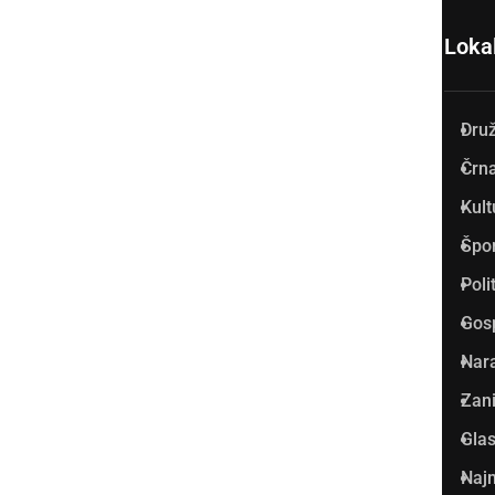
Loka
Dru
Prlekija-on.net je največji in
Črna
najbolje obiskan spletni medij
Kult
v Prlekiji.
Špo
Vpisan je v razvid medijev, ki
Poli
ga vodi Ministrstvo za kulturo
Gos
Republike Slovenije, pod
Nar
zaporedno številko 1529.
Zani
Glas
Glavni in odgovorni urednik:
Najm
Dejan Razlag