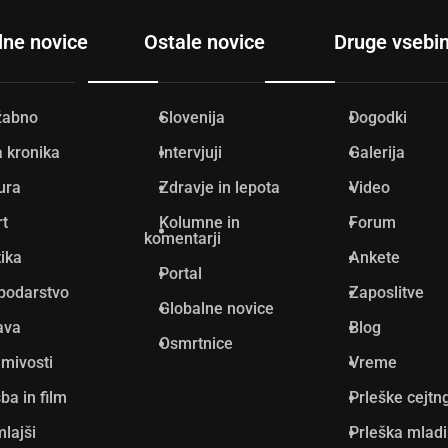
lne novice
Ostale novice
Druge vsebi
žabno
Slovenija
Dogodki
 kronika
Intervjuji
Galerija
ura
Zdravje in lepota
Video
rt
Kolumne in
Forum
komentarji
tika
Ankete
Portal
podarstvo
Zaposlitve
Globalne novice
ava
Blog
Osmrtnice
mivosti
Vreme
ba in film
Prleške cejtn
lajši
Prleška mlad