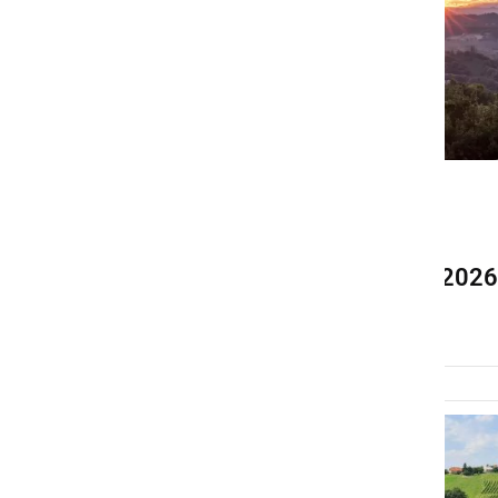
GOSPODARSTVO
Štajerska med najboljšimi
evropskimi destinacijami 2026
četrtek, 22. januar 2026 ob 07:56