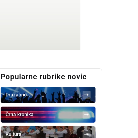
Popularne rubrike novic
Družabno
Črna kronika
Kultura