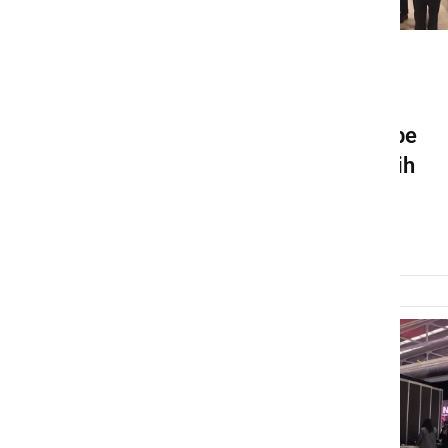
GOSPODARSTVO
Štajerska skozi evropski
projekt TASTE krepi zgodbe
regije, okusov in trajnostnih
doživetij
torek, 17. marec 2026 ob 11:14