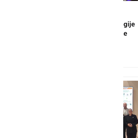
DRUŽABNO
Štajerska: od razpršene regije
do povezane in doživljajske
destinacije
petek, 10. april 2026 ob 09:23