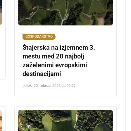
GOSPODARSTVO
Štajerska na izjemnem 3.
mestu med 20 najbolj
zaželenimi evropskimi
destinacijami
petek, 20. februar 2026 ob 09:59