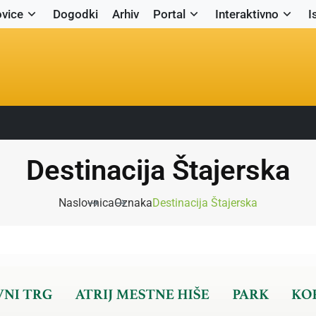
vice
Dogodki
Arhiv
Portal
Interaktivno
I
Destinacija Štajerska
Naslovnica
Oznaka
Destinacija Štajerska