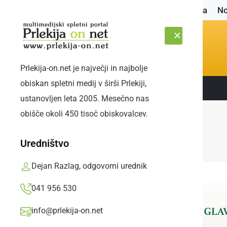
Naslovnica
No
Prlekija-on.net je največji in najbolje
obiskan spletni medij v širši Prlekiji,
Sledite nam:
ČETRTEK, 6. AVGUST 2026
ustanovljen leta 2005. Mesečno nas
obišče okoli 450 tisoč obiskovalcev.
Uredništvo
Dejan Razlag, odgovorni urednik
041 956 530
info@prlekija-on.net