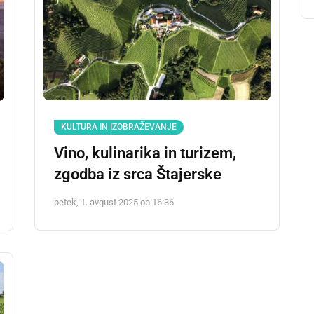
KULTURA IN IZOBRAŽEVANJE
Vino, kulinarika in turizem,
zgodba iz srca Štajerske
petek, 1. avgust 2025 ob 16:36