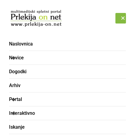
Prijava
PETEK, 7. AVGUST 2026
Naslovnica
folklora [3]
Novice
Dogodki
Arhiv
Portal
Interaktivno
Iskanje
KULTURA IN IZOBRAŽEVANJE