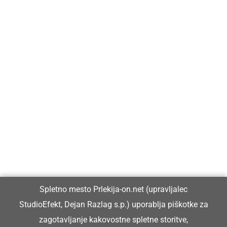
Prlekija-on.net je največji in najbolje obiskan spletni medij v
Prlekiji.
Vpisan je v razvid medijev, ki ga vodi Ministrstvo za kulturo
Republike Slovenije, pod zaporedno številko 1529.
Glavni in odgovorni urednik:
Spletno mesto Prlekija-on.net (upravljalec
Dejan Razlag
StudioEfekt, Dejan Razlag s.p.) uporablja piškotke za
info@prlekija-on.net
zagotavljanje kakovostne spletne storitve,