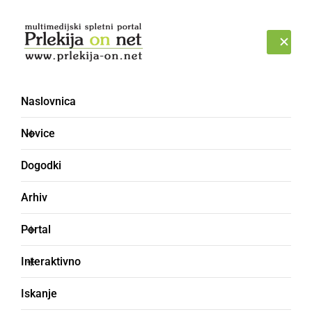
Prijava
PETEK, 7. AVGUST 2026
Naslovnica
ftalati
Novice
Dogodki
Arhiv
Portal
Interaktivno
Iskanje
GOSPODARSTVO