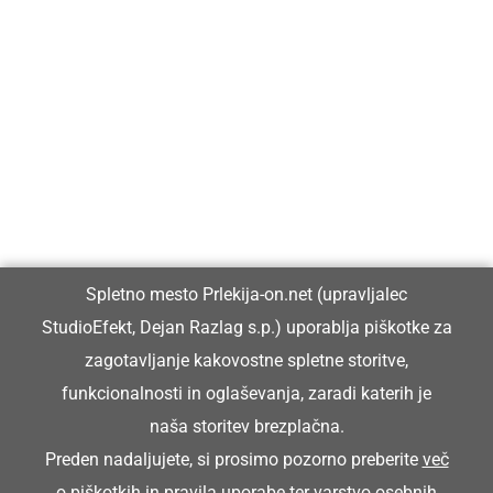
Prlekija-on.net je največji in najbolje obiskan spletni medij v
Prlekiji.
Vpisan je v razvid medijev, ki ga vodi Ministrstvo za kulturo
Republike Slovenije, pod zaporedno številko 1529.
Glavni in odgovorni urednik:
Spletno mesto Prlekija-on.net (upravljalec
Dejan Razlag
StudioEfekt, Dejan Razlag s.p.) uporablja piškotke za
info@prlekija-on.net
zagotavljanje kakovostne spletne storitve,
funkcionalnosti in oglaševanja, zaradi katerih je
naša storitev brezplačna.
Preden nadaljujete, si prosimo pozorno preberite
več
o piškotkih
in
pravila uporabe ter varstvo osebnih