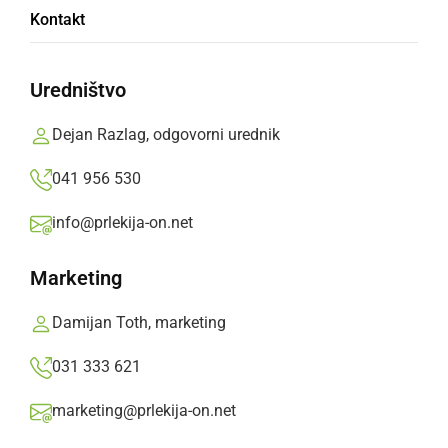
Odpoklicali eno izmed sličic serije Mali šef,
Kontakt
zaradi presežene vsebnosti ftalatov
Uredništvo
nedelja, 8. september 2019 ob 09:45
Dejan Razlag, odgovorni urednik
041 956 530
Popularne rubrike novic
info@prlekija-on.net
Družabno
Marketing
Črna kronika
Damijan Toth, marketing
031 333 621
Kultura
marketing@prlekija-on.net
Šport