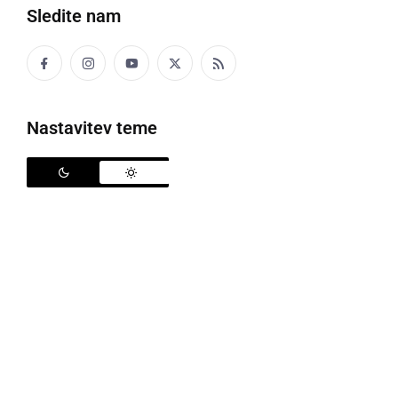
Sledite nam
Politika
Gospodarstvo
Nastavitev teme
Narava
Zanimivosti