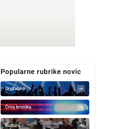
Popularne rubrike novic
Družabno
Črna kronika
Kultura