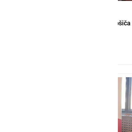
KULTURA IN IZOBRAŽEVANJE
Na Gimnaziji Franca Miklošiča
Ljutomer bo potekal 24.
mednarodni debatni turnir
torek, 10. marec 2026 ob 20:11