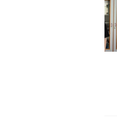
KULTURA IN IZOBRAŽEVANJE
Izjemen uspeh dijakinj
ljutomerske gimnazije na
državnem tekmovanju iz
astronomije
torek, 20. januar 2026 ob 14:01