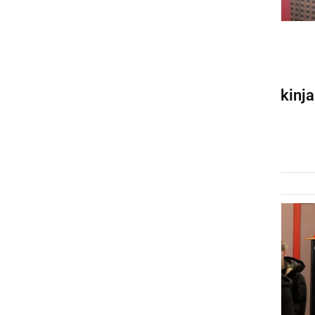
KULTURA IN IZOBRAŽEVANJE
Eva Novak iz ljutomerske
gimnazije postala Naj dijakinja
Slovenije 2026
petek, 6. marec 2026 ob 19:08