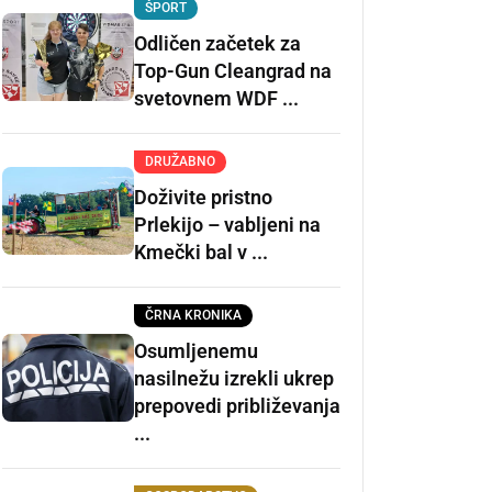
ŠPORT
Odličen začetek za
Top-Gun Cleangrad na
svetovnem WDF ...
DRUŽABNO
Doživite pristno
Prlekijo – vabljeni na
Kmečki bal v ...
ČRNA KRONIKA
Osumljenemu
nasilnežu izrekli ukrep
prepovedi približevanja
...