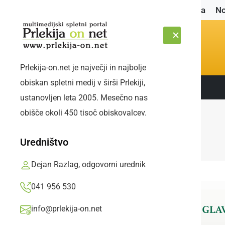
Naslovnica
No
Prlekija-on.net je največji in najbolje
obiskan spletni medij v širši Prlekiji,
Sledite nam:
SOBOTA, 8. AVGUST 2026
ustanovljen leta 2005. Mesečno nas
obišče okoli 450 tisoč obiskovalcev.
Uredništvo
Dejan Razlag, odgovorni urednik
041 956 530
info@prlekija-on.net