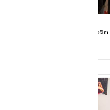
KULTURA IN IZOBRAŽEVANJE
Na GFML odprli vrata bodočim
dijakom in dijakinjam
petek, 13. februar 2026 ob 13:34