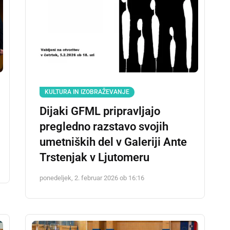
KULTURA IN IZOBRAŽEVANJE
Dijaki GFML pripravljajo
pregledno razstavo svojih
umetniških del v Galeriji Ante
Trstenjak v Ljutomeru
ponedeljek, 2. februar 2026 ob 16:16