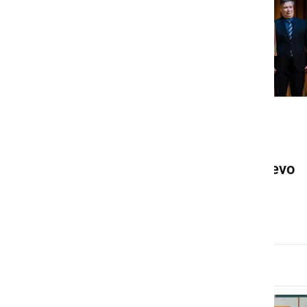
KULTURA IN IZOBRAŽEVANJE
Ob slovenskem kulturnem
prazniku podelili Miklošičevo
nagrado in priznanja
petek, 6. februar 2026 ob 10:19