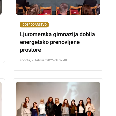
GOSPODARSTVO
Ljutomerska gimnazija dobila
energetsko prenovljene
prostore
sobota, 7. februar 2026 ob 09:48