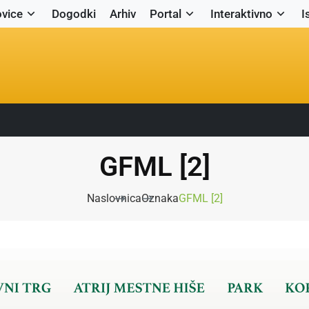
vice
Dogodki
Arhiv
Portal
Interaktivno
I
GFML [2]
Naslovnica
Oznaka
GFML [2]