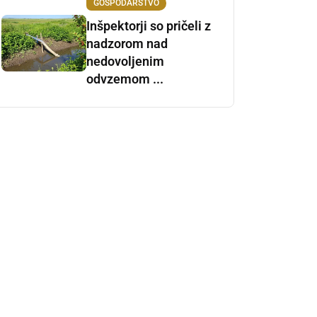
GOSPODARSTVO
Inšpektorji so pričeli z
nadzorom nad
nedovoljenim
odvzemom ...