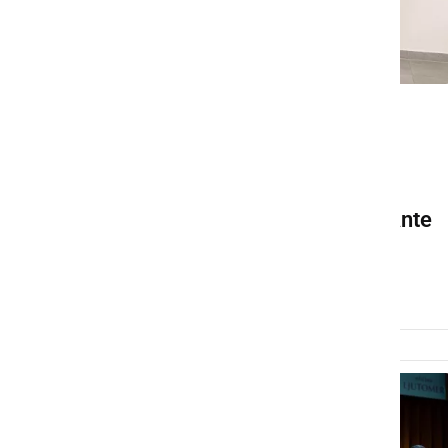
KULTURA IN IZOBRAŽEVANJE
Dijaki GFML pripravili
pregledno razstavo svojih
umetniških del v Galeriji Ante
Trstenjak
sobota, 7. februar 2026 ob 08:13