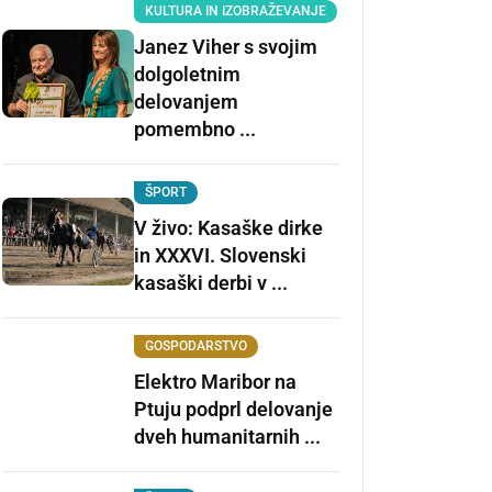
KULTURA IN IZOBRAŽEVANJE
Janez Viher s svojim
dolgoletnim
delovanjem
pomembno ...
ŠPORT
V živo: Kasaške dirke
in XXXVI. Slovenski
kasaški derbi v ...
GOSPODARSTVO
Elektro Maribor na
Ptuju podprl delovanje
dveh humanitarnih ...