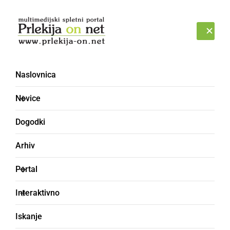
Prijava
SOBOTA, 8. AVGUST 2026
Naslovnica
Novice
Dogodki
Arhiv
KULTURA IN IZOBRAŽEVANJE
Portal
Dijaki GFML pripravili
Interaktivno
pregledno razstavo
Iskanje
svojih umetniških del v