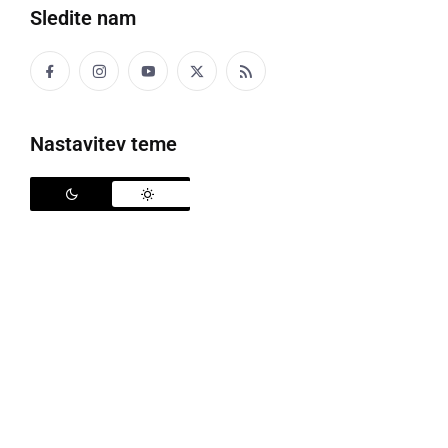
Sledite nam
Nastavitev teme
Pregledna razstava del v Galeriji Ljutomer
V
Galeriji Ante Trstenjak v Ljutomeru
je v četrtek,
5.
februarja 2026,
potekalo odprtje in ogled razstave z
naslovom "
Pregledna razstava dijaških umetniških
del
". Dogodek je temeljil na misli, da je umetnost tihi
most med ljudmi in časom. Razstavljena dela v
barvah, linijah, glini in besedi niso le spomin, temveč
novo, živo doživetje, ki vabi obiskovalce, da začutijo
odmeve src mladih ustvarjalcev.