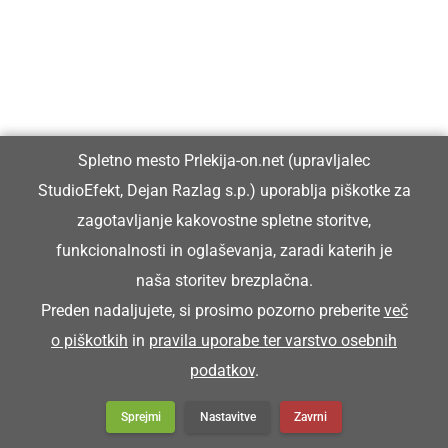
DRUŽABNO
Spletno mesto Prlekija-on.net (upravljalec
Ljutomer bo konec avgusta znova gostil
StudioEfekt, Dejan Razlag s.p.) uporablja piškotke za
Frejcejt fest
zagotavljanje kakovostne spletne storitve,
funkcionalnosti in oglaševanja, zaradi katerih je
naša storitev brezplačna.
Preden nadaljujete, si prosimo pozorno preberite
več
o piškotkih
in
pravila uporabe ter varstvo osebnih
podatkov
.
Sprejmi
Nastavitve
Zavrni