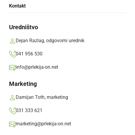
Kontakt
Galeriji Ante Trstenjak
Uredništvo
Svoja dela so predstavili dijaki izbirnega
sklopa umetnost, gimnazijci ter dijaki
Dejan Razlag, odgovorni urednik
programa medijski tehnik.
041 956 530
Prlekija-on.net,
sobota, 7. februar 2026 ob 08:13
info@prlekija-on.net
»
Izberite
Prlekijo
kot svoj prednostni vir na Googlu
Marketing
Damijan Toth, marketing
031 333 621
marketing@prlekija-on.net