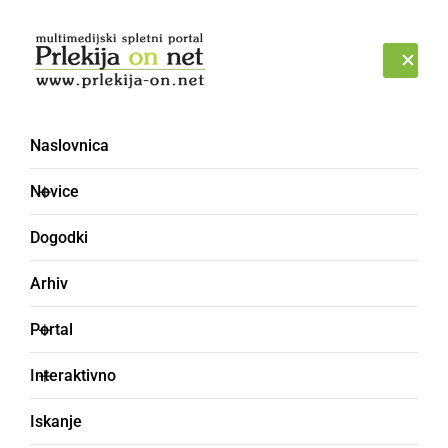
Prijava
NEDELJA, 9. AVGUST 2026
Naslovnica
Novice
Dogodki
Arhiv
KULTURA IN IZOBRAŽEVANJE
Portal
V izvedbi učencev
Interaktivno
Gimnazije Franca
Iskanje
Miklošiča Ljutomer bo