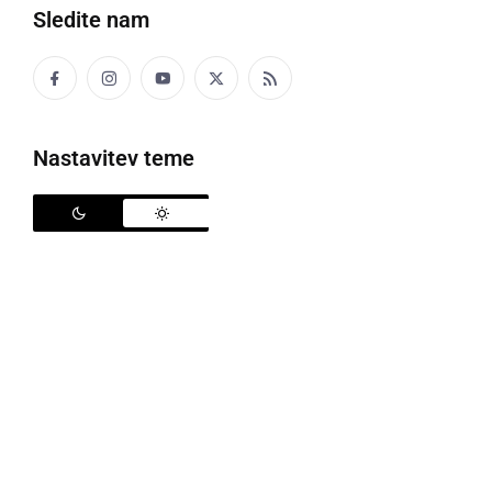
Sledite nam
Nastavitev teme
Predstava bo v Domu kulture Ljutomer
Vabljeni
v sredo, 1. aprila 2026, ob 19:30
v Domu
kulture Ljutomer. V izvedbi 4. U iz Gimnazije Franca
Miklošiča Ljutomer bo uprizorjena moderna tragedija
Požigi
avtorja
Wajdi Mouawad
.