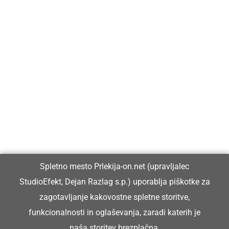
Prlekija-on.net je največji in najbolje obiskan spletni medij v
Prlekiji.
Vpisan je v razvid medijev, ki ga vodi Ministrstvo za kulturo
Republike Slovenije, pod zaporedno številko 1529.
Glavni in odgovorni urednik:
Spletno mesto Prlekija-on.net (upravljalec
Dejan Razlag
StudioEfekt, Dejan Razlag s.p.) uporablja piškotke za
info@prlekija-on.net
zagotavljanje kakovostne spletne storitve,
funkcionalnosti in oglaševanja, zaradi katerih je
naša storitev brezplačna.