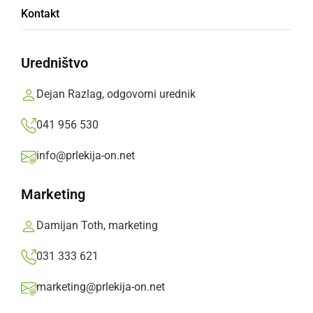
Obravnavali zatajitev, goljufijo,
Kontakt
izsiljevanje...
Uredništvo
sobota, 10. februar 2024 ob 07:52
Dejan Razlag, odgovorni urednik
041 956 530
ČRNA KRONIKA
info@prlekija-on.net
V petek obravnavali šestnajst prometnih
nesreč
Marketing
sobota, 20. januar 2024 ob 08:38
Damijan Toth, marketing
031 333 621
marketing@prlekija-on.net
ČRNA KRONIKA