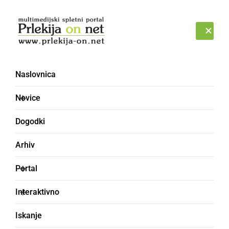
Prijava
NEDELJA, 9. AVGUST 2026
Naslovnica
izsiljevanje [2]
Novice
Dogodki
Arhiv
Portal
Interaktivno
Iskanje
ČRNA KRONIKA