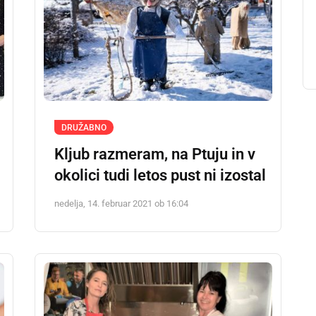
DRUŽABNO
Kljub razmeram, na Ptuju in v
okolici tudi letos pust ni izostal
nedelja, 14. februar 2021 ob 16:04