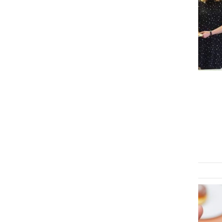
GOSPODARSTVO
Najboljše krofe pečejo v
Juršincih in Bukovcih
četrtek, 17. februar 2022 ob 15:08