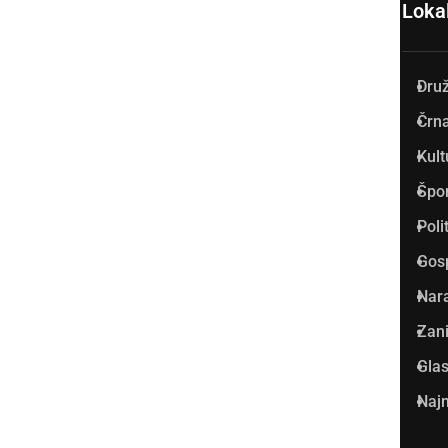
Loka
Dru
Prlekija-on.net je največji in
Črna
najbolje obiskan spletni medij
Kult
v Prlekiji.
Špo
Vpisan je v razvid medijev, ki
Poli
ga vodi Ministrstvo za kulturo
Gos
Republike Slovenije, pod
Nar
zaporedno številko 1529.
Zani
Glas
Glavni in odgovorni urednik:
Najm
Dejan Razlag
info@prlekija-on.net