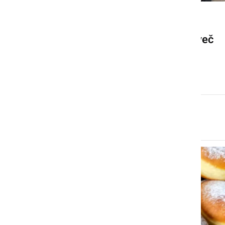
KULTURA IN IZOBRAŽEVANJE
V dobrodelni akciji zbrali več
kot 12 tisoč evrov
četrtek, 26. februar 2026 ob 19:25