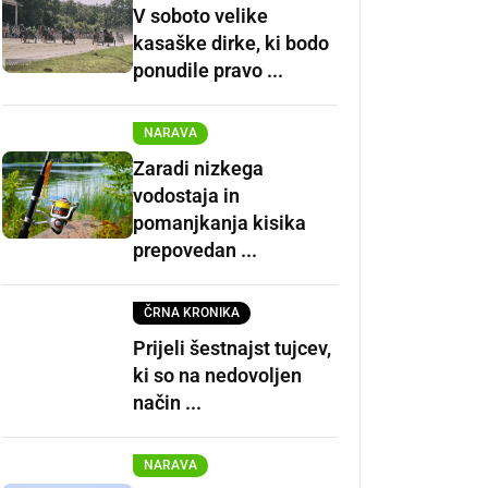
V soboto velike
kasaške dirke, ki bodo
ponudile pravo ...
NARAVA
Zaradi nizkega
vodostaja in
pomanjkanja kisika
prepovedan ...
ČRNA KRONIKA
Prijeli šestnajst tujcev,
ki so na nedovoljen
način ...
NARAVA