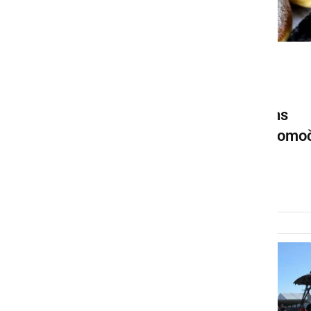
KULTURA IN IZOBRAŽEVANJE
S sladkim krofom do
plemenitega namena, Lions
klubi zbirajo sredstva za pomo
družini v stiski
ponedeljek, 9. februar 2026 ob 20:02