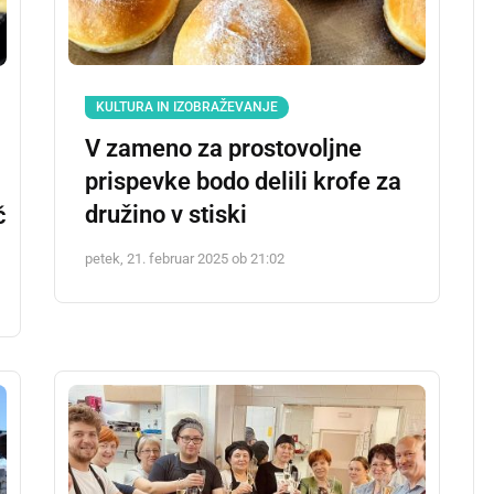
KULTURA IN IZOBRAŽEVANJE
V zameno za prostovoljne
prispevke bodo delili krofe za
družino v stiski
č
petek, 21. februar 2025 ob 21:02