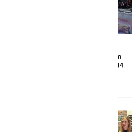
KULTURA IN IZOBRAŽEVANJE
S Carthagovim avtodomom
Liner for two dostavili 5.344
dobrodelnih krofov
torek, 28. februar 2023 ob 10:11