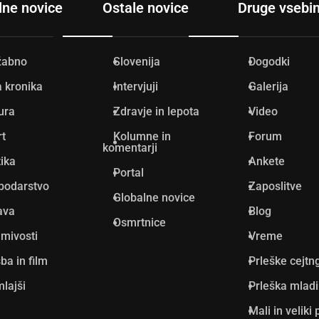
lne novice
Ostale novice
Druge vsebi
žabno
Slovenija
Dogodki
 kronika
Intervjuji
Galerija
ura
Zdravje in lepota
Video
rt
Kolumne in
Forum
komentarji
tika
Ankete
Portal
podarstvo
Zaposlitve
Globalne novice
ava
Blog
Osmrtnice
mivosti
Vreme
ba in film
Prleške cejtn
lajši
Prleška mlad
Mali in veliki 