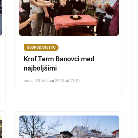
GOSPODARSTVO
Krof Term Banovci med
najboljšimi
sreda, 15. februar 2023 ob 11:40