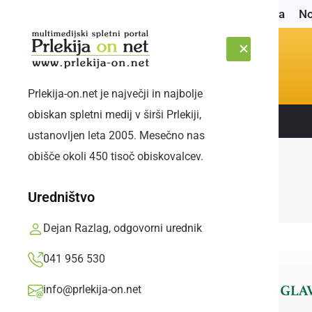
Naslovnica
No
Prlekija-on.net je največji in najbolje
obiskan spletni medij v širši Prlekiji,
Sledite nam:
PETEK, 7. AVGUST 2026
ustanovljen leta 2005. Mesečno nas
obišče okoli 450 tisoč obiskovalcev.
Uredništvo
Dejan Razlag, odgovorni urednik
041 956 530
info@prlekija-on.net