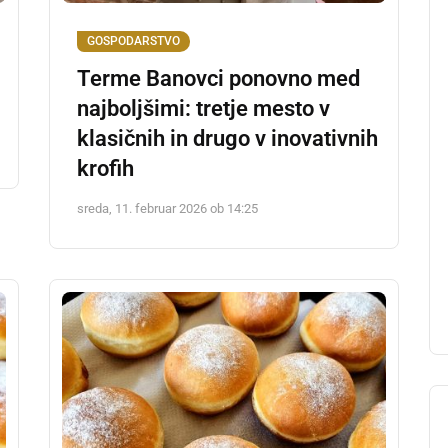
GOSPODARSTVO
Terme Banovci ponovno med
najboljšimi: tretje mesto v
klasičnih in drugo v inovativnih
krofih
sreda, 11. februar 2026 ob 14:25