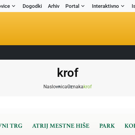
vice
Dogodki
Arhiv
Portal
Interaktivno
I
krof
Naslovnica
Oznaka
krof