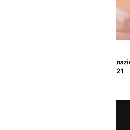
GOSPODARSTVO
V Termah Banovci osvojili nazi
za 2. Naj krof Slovenije 2021
sreda, 10. februar 2021 ob 12:21