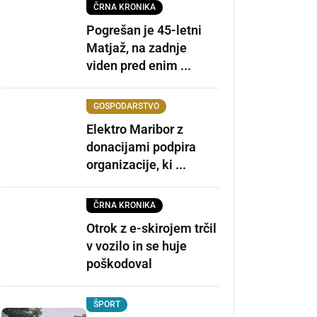
ČRNA KRONIKA
Pogrešan je 45-letni
Matjaž, na zadnje
viden pred enim ...
GOSPODARSTVO
Elektro Maribor z
donacijami podpira
organizacije, ki ...
ČRNA KRONIKA
Otrok z e-skirojem trčil
v vozilo in se huje
poškodoval
ŠPORT