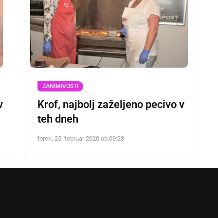
ZANIMIVOSTI
v
Krof, najbolj zaželjeno pecivo v
teh dneh
torek, 25. februar 2020 ob 09:23