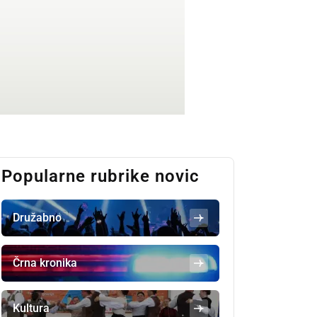
Popularne rubrike novic
Družabno
Črna kronika
Kultura