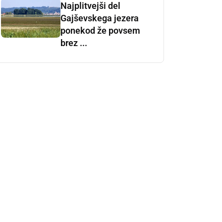
Najplitvejši del
Gajševskega jezera
ponekod že povsem
brez ...