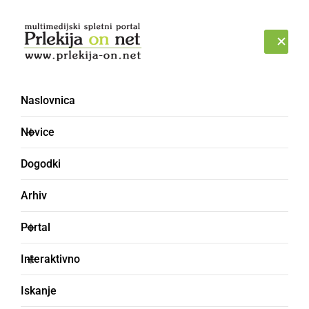
Prijava
SOBOTA, 8. AVGUST 2026
Naslovnica
maša [2]
Novice
Dogodki
Arhiv
Portal
Interaktivno
Iskanje
ŠPORT