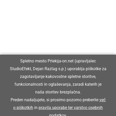
Prlekija-on.net je največji in najbolje obiskan spletni medij v
Prlekiji.
Vpisan je v razvid medijev, ki ga vodi Ministrstvo za kulturo
Republike Slovenije, pod zaporedno številko 1529.
Glavni in odgovorni urednik:
Spletno mesto Prlekija-on.net (upravljalec
Dejan Razlag
StudioEfekt, Dejan Razlag s.p.) uporablja piškotke za
info@prlekija-on.net
zagotavljanje kakovostne spletne storitve,
funkcionalnosti in oglaševanja, zaradi katerih je
naša storitev brezplačna.
Preden nadaljujete, si prosimo pozorno preberite
več
o piškotkih
in
pravila uporabe ter varstvo osebnih
© Prlekija-on.net | 2005 - 2026 | Vse pravice pridržane |
podatkov
.