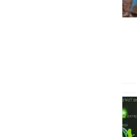
DRUŽABNO
Peklenske mačke in vroč
striptiz za konec 10. moto
srečanja MK Moliboga
nedelja, 4. avgust 2013 ob 14:33