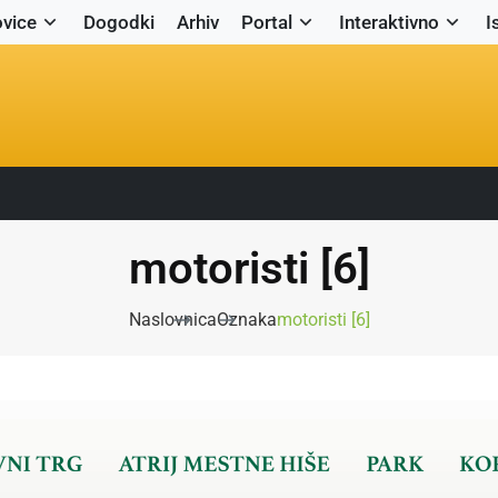
vice
Dogodki
Arhiv
Portal
Interaktivno
I
motoristi [6]
Naslovnica
Oznaka
motoristi [6]