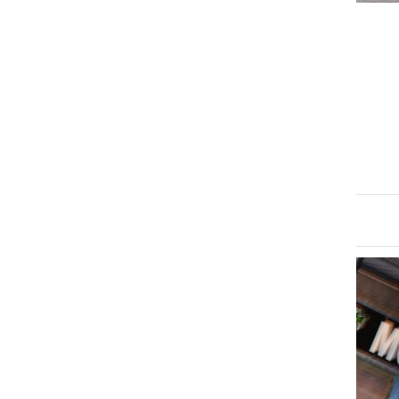
KULTURA IN IZOBRAŽEVANJE
V Ljutomeru pripravili
preventivni projekt za
motoriste
nedelja, 6. april 2014 ob 17:02