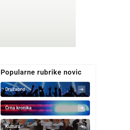
Popularne rubrike novic
Družabno
Črna kronika
Kultura