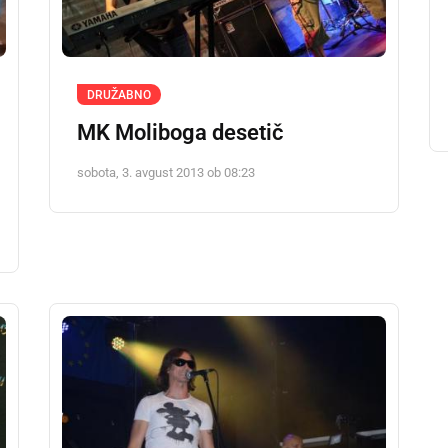
DRUŽABNO
MK Moliboga desetič
sobota, 3. avgust 2013 ob 08:23