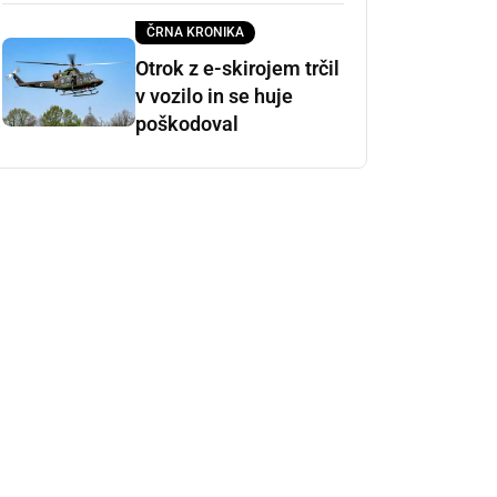
ČRNA KRONIKA
Otrok z e-skirojem trčil
v vozilo in se huje
poškodoval