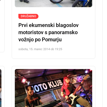
DRUŽABNO
Prvi ekumenski blagoslov
motoristov s panoramsko
vožnjo po Pomurju
sobota, 15. marec 2014 ob 19:25