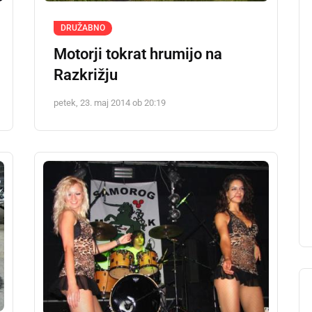
DRUŽABNO
Motorji tokrat hrumijo na
Razkrižju
petek, 23. maj 2014 ob 20:19