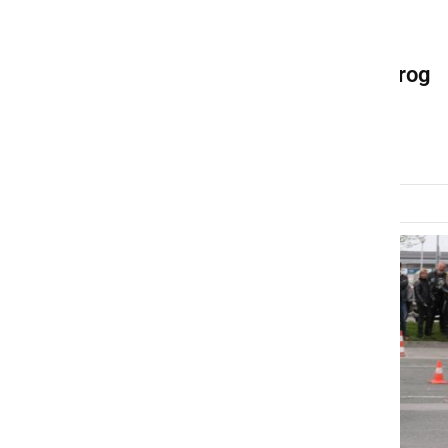
DRUŽABNO
Na 14. srečanju MK Samorog
Legende in The Drinkers
nedelja, 18. maj 2014 ob 18:09