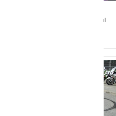
DRUŽABNO
V petek zvečer dež pregnal
obiskovalce
sobota, 24. maj 2014 ob 11:17