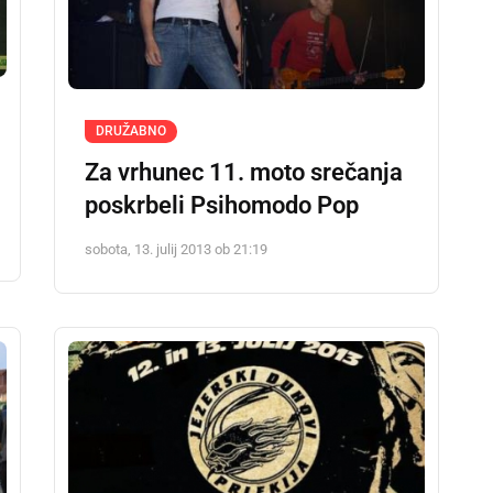
DRUŽABNO
Za vrhunec 11. moto srečanja
poskrbeli Psihomodo Pop
sobota, 13. julij 2013 ob 21:19