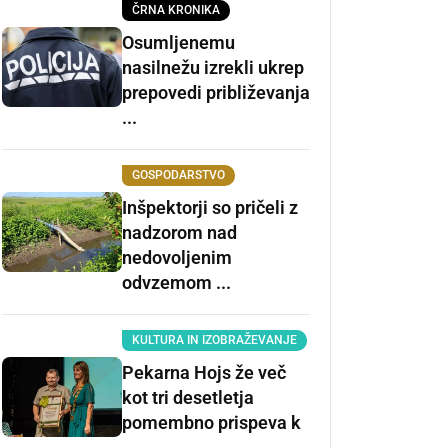
ČRNA KRONIKA
Osumljenemu
nasilnežu izrekli ukrep
prepovedi približevanja
...
GOSPODARSTVO
Inšpektorji so pričeli z
nadzorom nad
nedovoljenim
odvzemom ...
KULTURA IN IZOBRAŽEVANJE
Pekarna Hojs že več
kot tri desetletja
pomembno prispeva k
...