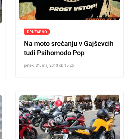
DRUŽABNO
Na moto srečanju v Gajševcih
tudi Psihomodo Pop
petek, 31. maj 2013 ob 15:25