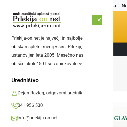
Naslovnica
No
Prlekija-on.net je največji in najbolje
obiskan spletni medij v širši Prlekiji,
Sledite nam:
SOBOTA, 8. AVGUST 2026
ustanovljen leta 2005. Mesečno nas
obišče okoli 450 tisoč obiskovalcev.
Uredništvo
Dejan Razlag, odgovorni urednik
041 956 530
info@prlekija-on.net