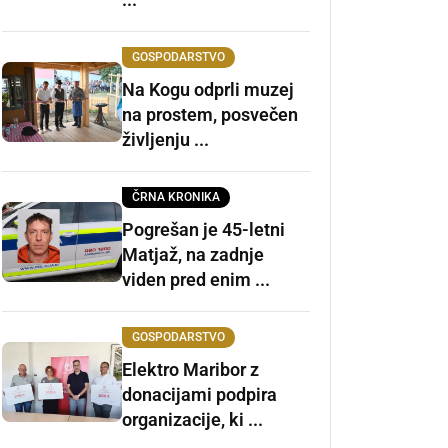
GOSPODARSTVO
Na Kogu odprli muzej
na prostem, posvečen
življenju ...
ČRNA KRONIKA
Pogrešan je 45-letni
Matjaž, na zadnje
viden pred enim ...
GOSPODARSTVO
Elektro Maribor z
donacijami podpira
organizacije, ki ...