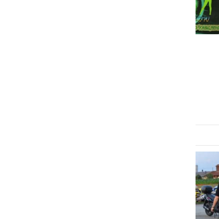
DRUŽABNO
Ta konec tedna 10. moto
srečanje MK Moliboga
sreda, 31. julij 2013 ob 11:44