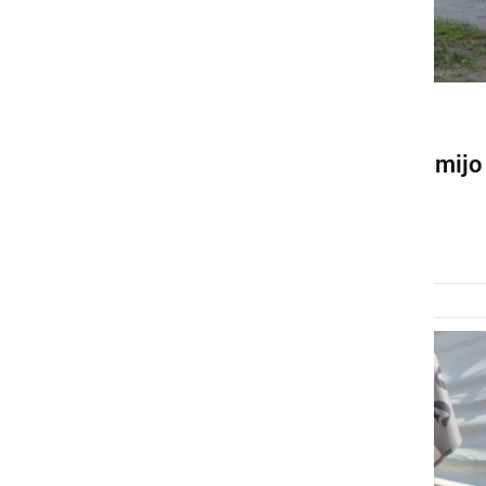
DRUŽABNO
Ob Gajševskem jezeru hrumijo
motoristi
sobota, 13. julij 2013 ob 11:11