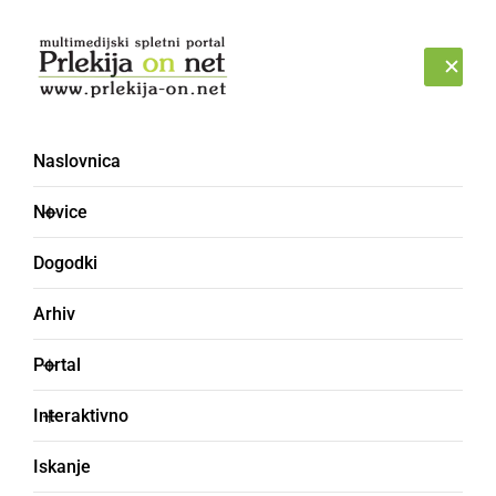
Prijava
PETEK, 7. AVGUST 2026
Naslovnica
prevara
Novice
Dogodki
Arhiv
Portal
Interaktivno
Iskanje
ČRNA KRONIKA