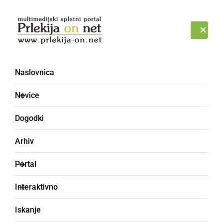
Prijava
ČETRTEK, 6. AVGUST 2026
Naslovnica
šport [4]
Novice
Dogodki
Arhiv
Portal
Interaktivno
Iskanje
SLOVENIJA