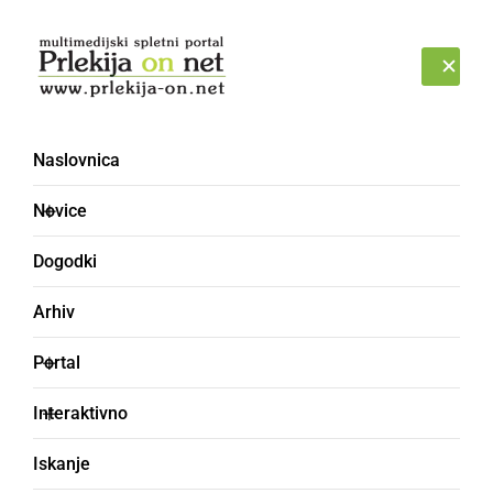
Prijava
ČETRTEK, 6. AVGUST 2026
Naslovnica
šport [3]
Novice
Dogodki
Arhiv
Portal
Interaktivno
Iskanje
ŠPORT