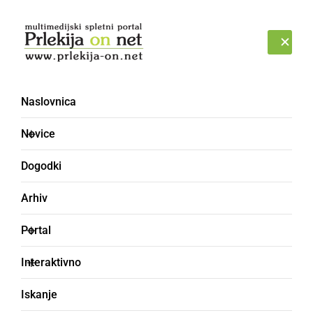
Prijava
PETEK, 7. AVGUST 2026
Naslovnica
Novice
Dogodki
Arhiv
SLOVENIJA
Portal
United Media: Cene smo
Interaktivno
znižali za 40 %, od
Iskanje
operaterjev pa je