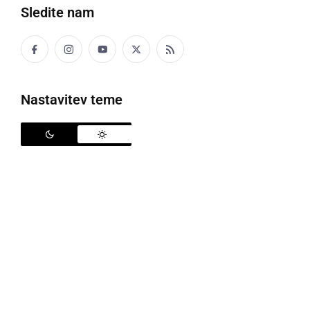
Sledite nam
Nastavitev teme
Operaterji Telekom Slovenija, A1 in T2 so izključili programe Sportkluba iz
svojih programskih ponudb
Informacija, da bo Vlada Republike Slovenije v
kratkem sprejela odločitev in razširila seznam
športnih tekmovanj, ki morajo biti dostopna 75 %