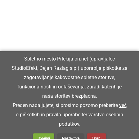
Prlekiji.
Vpisan je v razvid medijev, ki ga vodi Ministrstvo za kulturo
Republike Slovenije, pod zaporedno številko 1529.
Glavni in odgovorni urednik:
Spletno mesto Prlekija-on.net (upravljalec
Dejan Razlag
StudioEfekt, Dejan Razlag s.p.) uporablja piškotke za
info@prlekija-on.net
zagotavljanje kakovostne spletne storitve,
funkcionalnosti in oglaševanja, zaradi katerih je
naša storitev brezplačna.
Preden nadaljujete, si prosimo pozorno preberite
več
o piškotkih
in
pravila uporabe ter varstvo osebnih
© Prlekija-on.net | 2005 - 2026 | Vse pravice pridržane |
podatkov
.
info@prlekija-on.net
Splošni pogoji
•
Izjava o zasebnosti
•
Piškotki
Oglaševanje
Sprejmi
Nastavitve
Zavrni