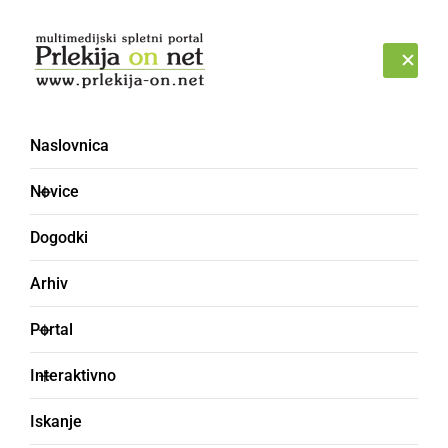
Prijava
SOBOTA, 8. AVGUST 2026
Naslovnica
videospot [3]
Novice
Dogodki
Arhiv
Portal
Interaktivno
Iskanje
DRUŽABNO