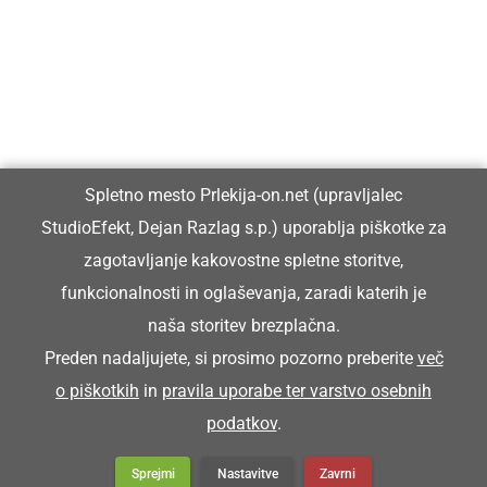
Prlekiji.
Vpisan je v razvid medijev, ki ga vodi Ministrstvo za kulturo
Republike Slovenije, pod zaporedno številko 1529.
Glavni in odgovorni urednik:
Spletno mesto Prlekija-on.net (upravljalec
Dejan Razlag
StudioEfekt, Dejan Razlag s.p.) uporablja piškotke za
info@prlekija-on.net
zagotavljanje kakovostne spletne storitve,
funkcionalnosti in oglaševanja, zaradi katerih je
naša storitev brezplačna.
Preden nadaljujete, si prosimo pozorno preberite
več
o piškotkih
in
pravila uporabe ter varstvo osebnih
© Prlekija-on.net | 2005 - 2026 | Vse pravice pridržane |
podatkov
.
info@prlekija-on.net
Splošni pogoji
•
Izjava o zasebnosti
•
Piškotki
Oglaševanje
Sprejmi
Nastavitve
Zavrni