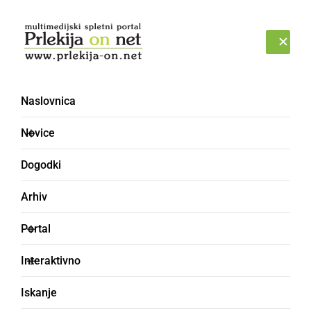
Prijava
SOBOTA, 8. AVGUST 2026
Naslovnica
videospot [2]
Novice
Dogodki
Arhiv
Portal
Interaktivno
Iskanje
GLASBA IN FILM