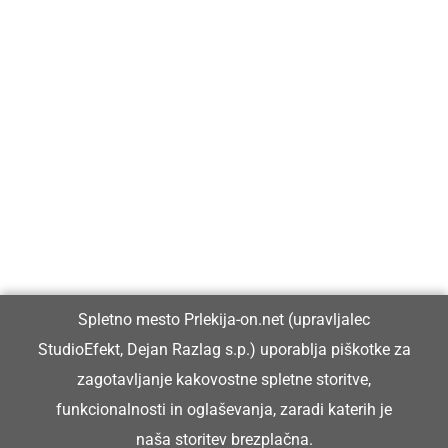
Prlekija-on.net je največji in najbolje obiskan spletni medij v
Prlekiji.
Vpisan je v razvid medijev, ki ga vodi Ministrstvo za kulturo
Republike Slovenije, pod zaporedno številko 1529.
Glavni in odgovorni urednik:
Spletno mesto Prlekija-on.net (upravljalec
Dejan Razlag
StudioEfekt, Dejan Razlag s.p.) uporablja piškotke za
info@prlekija-on.net
zagotavljanje kakovostne spletne storitve,
funkcionalnosti in oglaševanja, zaradi katerih je
naša storitev brezplačna.