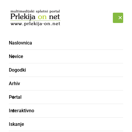
Prijava
NEDELJA, 9. AVGUST 2026
Naslovnica
Vlada [2]
Novice
Dogodki
Arhiv
Portal
Interaktivno
Iskanje
GOSPODARSTVO