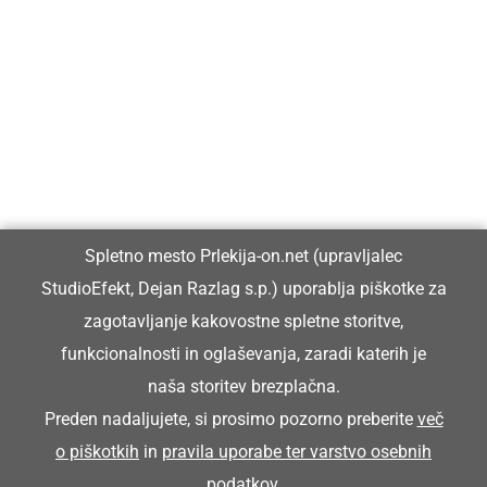
Prlekija-on.net je največji in najbolje obiskan spletni medij v
Prlekiji.
Vpisan je v razvid medijev, ki ga vodi Ministrstvo za kulturo
Republike Slovenije, pod zaporedno številko 1529.
Glavni in odgovorni urednik:
Spletno mesto Prlekija-on.net (upravljalec
Dejan Razlag
StudioEfekt, Dejan Razlag s.p.) uporablja piškotke za
info@prlekija-on.net
zagotavljanje kakovostne spletne storitve,
funkcionalnosti in oglaševanja, zaradi katerih je
naša storitev brezplačna.
Preden nadaljujete, si prosimo pozorno preberite
več
o piškotkih
in
pravila uporabe ter varstvo osebnih
© Prlekija-on.net | 2005 - 2026 | Vse pravice pridržane |
podatkov
.