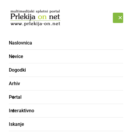
Prijava
ČETRTEK, 6. AVGUST 2026
Naslovnica
zbor [4]
Novice
Dogodki
Arhiv
Portal
Interaktivno
Iskanje
KULTURA IN IZOBRAŽEVANJE