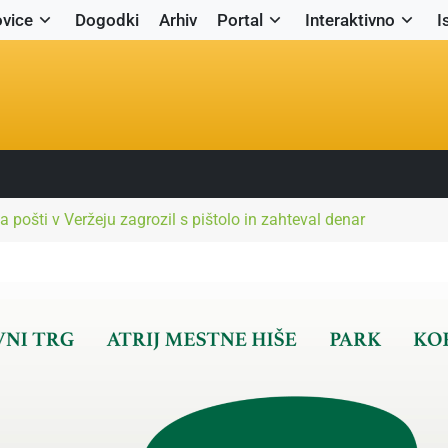
vice
Dogodki
Arhiv
Portal
Interaktivno
I
pošti v Veržeju zagrozil s pištolo in zahteval denar