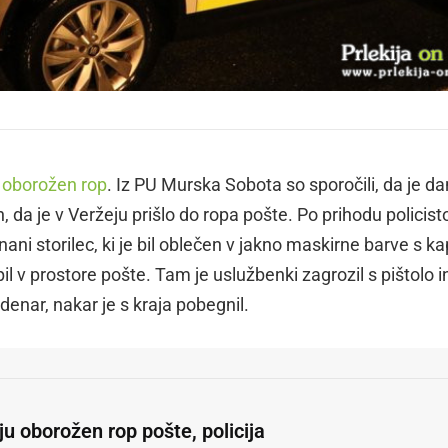
l oborožen rop
. Iz PU Murska Sobota so sporočili, da je d
da je v Veržeju prišlo do ropa pošte. Po prihodu policist
nani storilec, ki je bil oblečen v jakno maskirne barve s k
pil v prostore pošte. Tam je uslužbenki zagrozil s pištolo i
denar, nakar je s kraja pobegnil.
u oborožen rop pošte, policija