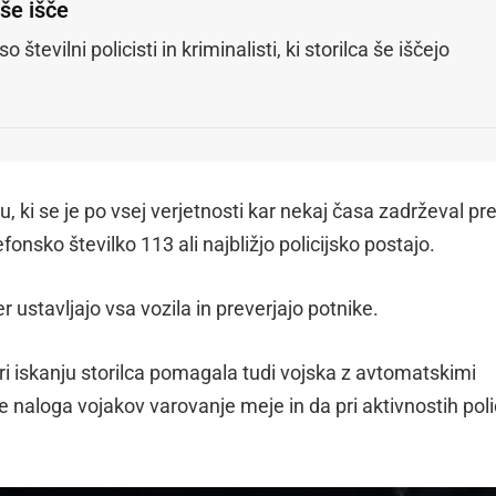
 še išče
o številni policisti in kriminalisti, ki storilca še iščejo
cu, ki se je po vsej verjetnosti kar nekaj časa zadrževal pr
efonsko številko 113 ali najbližjo policijsko postajo.
er ustavljajo vsa vozila in preverjajo potnike.
pri iskanju storilca pomagala tudi vojska z avtomatskimi
je naloga vojakov varovanje meje in da pri aktivnostih poli