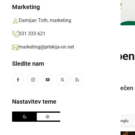
Marketing
Damijan Toth, marketing
031 333 621
ČRNA KRONIKA
marketing@prlekija-on.net
Neznanec uslužbenki
Sledite nam
zahteval denar
Policija išče storilca, ki je bil obleč
Prlekija-on.net,
sreda, 20. november 2019 ob 18:44
Nastavitev teme
Izberite
Prlekijo
kot svoj prednostni vir na Googlu