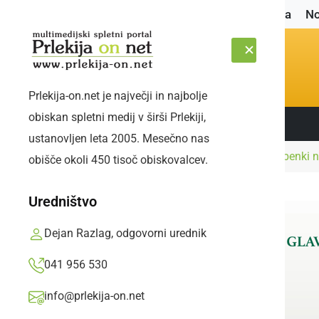
Naslovnica
No
Prlekija-on.net je največji in najbolje
obiskan spletni medij v širši Prlekiji,
Sledite nam:
SOBOTA, 8. AVGUST 2026
ustanovljen leta 2005. Mesečno nas
Naslovnica
Črna kronika
Neznanec uslužbenki na 
obišče okoli 450 tisoč obiskovalcev.
Uredništvo
Dejan Razlag, odgovorni urednik
041 956 530
info@prlekija-on.net