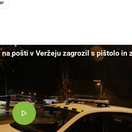
ar
dly
a pošti v Veržeju zagrozil s pištolo in 