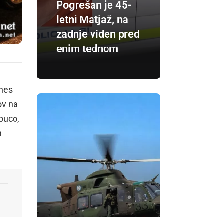
Pogrešan je 45-
letni Matjaž, na
zadnje viden pred
enim tednom
anes
ov na
apuco,
n