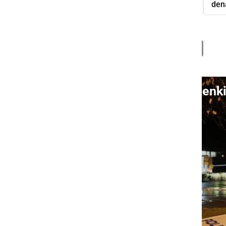
rop
pošta
Veržej
pištola
den
Deli
Facebook
X
Messenger
WhatsApp
Copy
PrintFrien
Email
Link
Video: Neznanec uslužbenki n
S klikom naložite video (lahko uporablja piškotke)