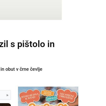
l s pištolo in
 in obut v črne čevlje
»