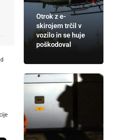
Otrok z e-
skirojem trčil v
vozilo in se huje
poškodoval
ed
cije