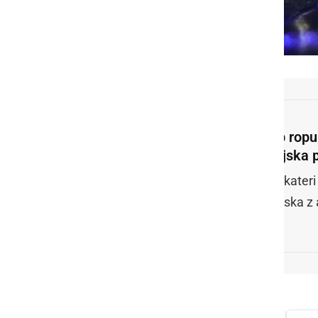
Policija ustavlja voznike
Ob ropu 
vojska p
Nekateri 
vojska z