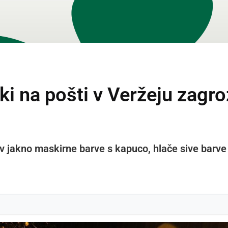
 na pošti v Veržeju zagrozi
en v jakno maskirne barve s kapuco, hlače sive barve