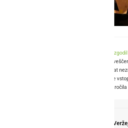
Rop pošte v Veržeju
Kot smo že poročali, se je
v Veržeju zgodi
ob 16.30 bil OKC Murska Sobota obveščen, 
kraj je bilo ugotovljeno, da je zaenkrat nez
hlače sive barve in obut v črne čevlje vsto
zahteval denar. Uslužbenka mu je izročila 
V Veržej