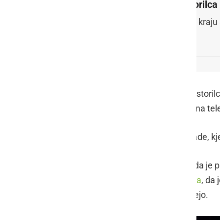
storilca
Na kraju s
Vse, ki bi karkoli vedeli o neznanem storil
pošto, policija prosi, da to sporočite na tel
Policija je do Veržeja postavila blokade, kj
Nekateri mediji so ob tem poročali, da je 
puškami,
GPU pa je objavila pojasnila
, da 
glede oboroženega ropa ne sodelujejo.