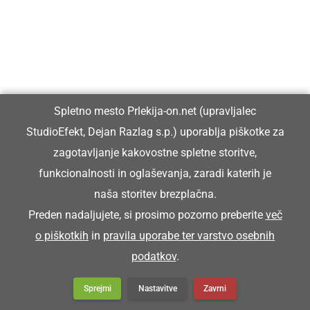
Spletno mesto Prlekija-on.net (upravljalec
StudioEfekt, Dejan Razlag s.p.) uporablja piškotke za
zagotavljanje kakovostne spletne storitve,
funkcionalnosti in oglaševanja, zaradi katerih je
naša storitev brezplačna.
Preden nadaljujete, si prosimo pozorno preberite
več
o piškotkih
in
pravila uporabe ter varstvo osebnih
podatkov
.
Sprejmi
Nastavitve
Zavrni