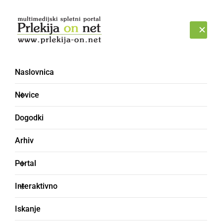
Prijava
SOBOTA, 8. AVGUST 2026
Naslovnica
Novice
Dogodki
Arhiv
ŠPORT
Portal
Pisani baloni opravili še
Interaktivno
zadnji polet na
Iskanje
državnem prvenstvu