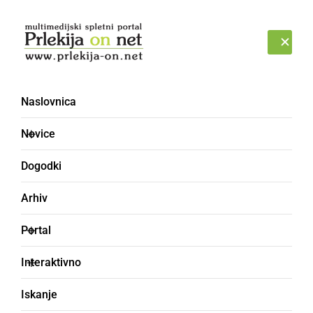
Prijava
NEDELJA, 9. AVGUST 2026
Naslovnica
Expano
Novice
Dogodki
Arhiv
Portal
Interaktivno
Iskanje
DRUŽABNO