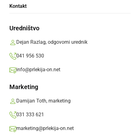
Poletni dan ob Soboškem jezeru privabil
Kontakt
številne obiskovalce
Uredništvo
torek, 4. avgust 2026 ob 17:49
Dejan Razlag, odgovorni urednik
041 956 530
DRUŽABNO
info@prlekija-on.net
Ob Soboškem jezeru se obeta nepozaben
Poletni dan
Marketing
sreda, 29. julij 2026 ob 15:33
Damijan Toth, marketing
031 333 621
marketing@prlekija-on.net
ZANIMIVOSTI