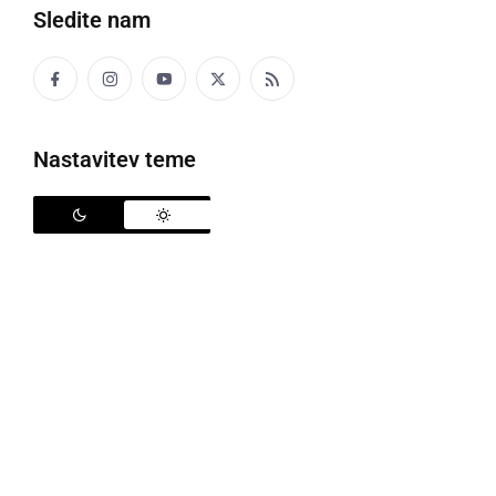
Sledite nam
Drevored japonskih češenj, foto: MOMS
Nastavitev teme
Drevored japonskih češenj ob regijskem centru
Expano je bogatejši za dodatno sadiko japonske
češnje sakure. Častni občan Mestne občine Murska
Sobota
Yukijo Mori
in soproga
Keiko
sta mestu
podarila že 34. drevo, s čimer se nadaljuje plemenita
tradicija bogatenja lokalnega okolja.
Župan MOMS,
Damjan Anželj
se jima je ob tej
priložnosti zahvalil za čudovito darilo za bodoče