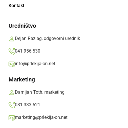
Kontakt
Častni občan Mestne občine Murska Sobota
Yukijo Mori in soproga Keiko sta mestu
Uredništvo
podarila že 34. drevo.
Dejan Razlag, odgovorni urednik
Prlekija-on.net,
petek, 3. april 2026 ob 13:24
041 956 530
info@prlekija-on.net
»
Izberite
Prlekijo
kot svoj prednostni vir na Googlu
Marketing
Damijan Toth, marketing
031 333 621
marketing@prlekija-on.net