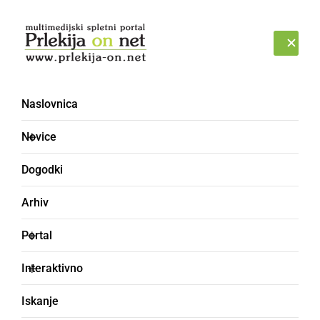
Prijava
SOBOTA, 8. AVGUST 2026
Naslovnica
Novice
Dogodki
Arhiv
NARAVA
Portal
Drevored japonskih
Interaktivno
češenj bogatejši za
Iskanje
novo sadiko sakure