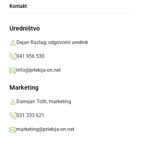
Kontakt
nižin
Uredništvo
V soboto zvečer in v noči na nedeljo se bo
meja sneženja spustila do nižin.
Dejan Razlag, odgovorni urednik
Prlekija-on.net,
četrtek, 23. februar 2023 ob 11:44
041 956 530
info@prlekija-on.net
»
Izberite
Prlekijo
kot svoj prednostni vir na Googlu
Marketing
Damijan Toth, marketing
031 333 621
marketing@prlekija-on.net