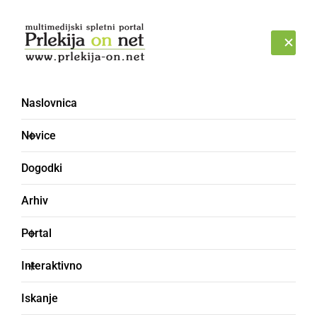
Prijava
ČETRTEK, 6. AVGUST 2026
Naslovnica
Novice
Dogodki
Arhiv
NARAVA
Portal
Po toplejših dneh
Interaktivno
prihaja ponovno
Iskanje
ohladitev, sneži lahko do