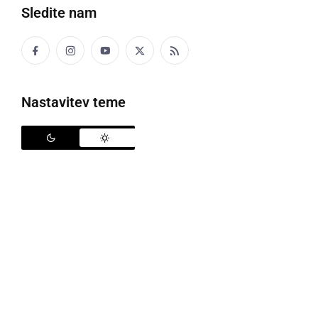
Sledite nam
Možen bo sneg do nižin
Nastavitev teme
S pustom bi se naj poslovila tudi zima, a po otoplitvi
prejšnje dni, prihaja ponovno ohladitev. Agencija RS
za okolje (Arso) napoveduje, da bo popoldne
pretežno oblačno, manj oblačnosti bo na
severovzhodu. Ponekod v zahodni in južni Sloveniji
bo občasno možen rahel dež. Temperature bodo od
8 do 14 °C.
V petek bo pretežno oblačno, nekaj sončnega