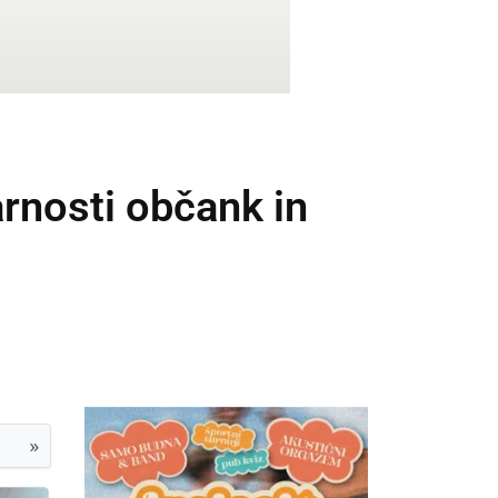
arnosti občank in
»