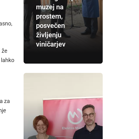
muzej na
prostem,
asno,
posvečen
življenju
viničarjev
i že
 lahko
ra za
nje