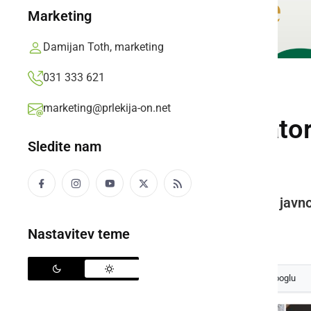
Marketing
Damijan Toth, marketing
031 333 621
GOSPODARSTVO
marketing@prlekija-on.net
Z novim defibrilato
Sledite nam
občanov
Nova naprava dopolnjuje mrežo javno 
Prlekija-on.net,
sreda, 5. november 2025 ob 12:12
Nastavitev teme
Izberite
Prlekijo
kot svoj prednostni vir na Googlu