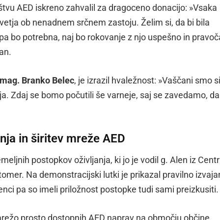
ruštvu AED iskreno zahvalil za dragoceno donacijo: »Vsaka
tja ob nenadnem srčnem zastoju. Želim si, da bi bila
pa bo potrebna, naj bo rokovanje z njo uspešno in pravoč
pan.
mag. Branko Belec
, je izrazil hvaležnost: »Vaščani smo s
orja. Zdaj se bomo počutili še varneje, saj se zavedamo, da
nja in širitev mreže AED
eljnih postopkov oživljanja, ki jo je vodil g. Alen iz Cent
mer. Na demonstracijski lutki je prikazal pravilno izvaja
ženci pa so imeli priložnost postopke tudi sami preizkusiti.
v mrežo prosto dostopnih AED naprav na območju občine