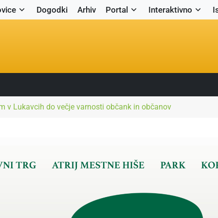
vice
Dogodki
Arhiv
Portal
Interaktivno
I
em v Lukavcih do večje varnosti občank in občanov