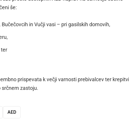
čeni še:
i, Bučečovcih in Vučji vasi – pri gasilskih domovih,
eru,
 ter
mbno prispevata k večji varnosti prebivalcev ter krepitv
 srčnem zastoju.
AED