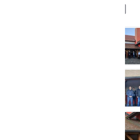
Deli
Facebook
X
Messenger
WhatsApp
Copy
PrintFrien
Email
Link