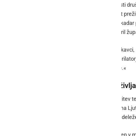
Župan Slavinec se je ob tej priložnosti d
naprava AED pomeni večjo možnost prežive
uporaba čim manjkrat uporabljena, kadar 
tako da bo rešila življenje,« je poudaril žu
Tudi predsednik vaškega odbora Lukavci,
dolgo prizadevali za pridobitev defibrilat
s hitrim ukrepanjem rešimo življenje.«
Predstavitev postopkov oživlja
Dogodek je spremljala tudi predstavitev tem
krepitev zdravja Zdravstvenega doma Ljuto
oživljanja in uporabo defibrilatorja, udele
Novi defibrilator v Lukavcih je vključen 