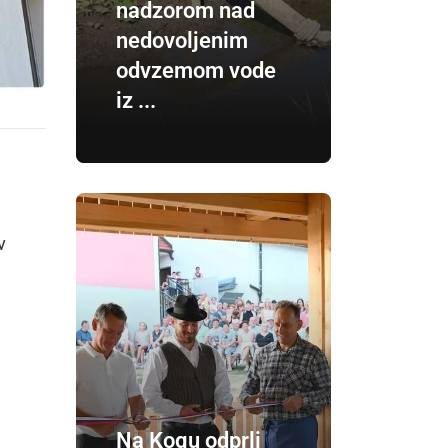
nadzorom nad
nedovoljenim
odvzemom vode
iz ...
v
Na Kogu odprli