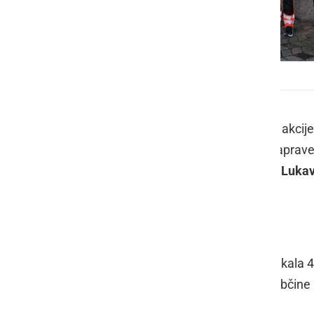
Novi defibrilator v Lukavcih
V okviru vseslovenske humanitarne akcij
defibrilator. Po lanskoletni predaji naprav
Prostovoljnega gasilskega društva Lukav
občini.
Slovesna predaja naprave
Uradna predaja defibrilatorja je potekala
napravo slovesno predala županu Občine 