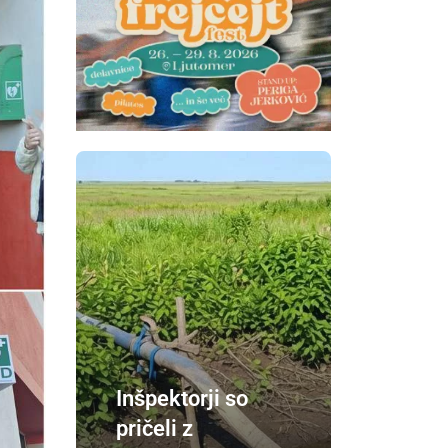
Inšpektorji so
pričeli z