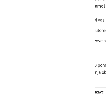
Križevci. Poleg Lukavcev so AED-ji nameš
v Iljaševcih, Kokoričih, Stari Novi vas
pri bankomatu v Križevcih pri Ljutom
na bencinskem servisu v Bučečovcih
pri podjetju Cornus d.o.o.
S tem občina Križevci in Društvo AED pome
zavedanja o pomenu hitrega ukrepanja ob
Občina Križevci
defibrilator
Lukavci