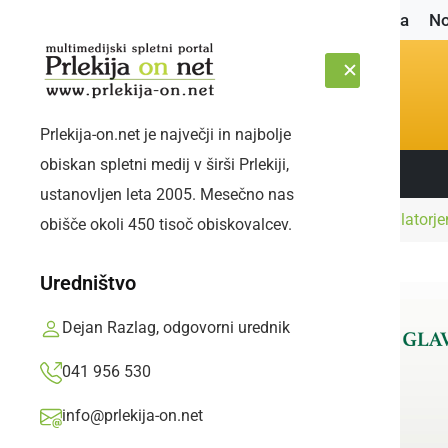
Naslovnica
No
Prlekija-on.net je največji in najbolje
obiskan spletni medij v širši Prlekiji,
Sledite nam:
SOBOTA, 8. AVGUST 2026
ustanovljen leta 2005. Mesečno nas
Naslovnica
Gospodarstvo
Z novim defibrilatorj
obišče okoli 450 tisoč obiskovalcev.
Uredništvo
Dejan Razlag, odgovorni urednik
041 956 530
info@prlekija-on.net