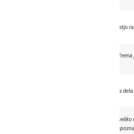
Podobno je o soočanju z odgovornostjo ra
»
Zelo dobra izkušnja, novi izzivi. Trema
Denis Ploj
pa je poleg tekmovalnega dela i
»
Odlična izkušnja, naučil sem se velik
sem veliko novih ljudi in veliko prepozn