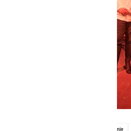
SŠGT Radenci
dijaki
tekmovanje