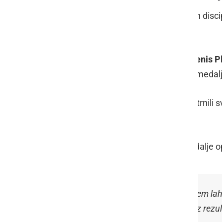
Radenski dijaki so se pomerili v dveh disci
in eno zlato medaljo.
V kategoriji ribjih jedi (fish dish) je
Denis P
pa sta navdušila
Tisa Valec
z zlato medalj
Nagrajeni dijaki so po tekmovanju strnili 
ovir.
Tisa Valec
je svojo pot do zlate medalje o
»
Odlična izkušnja, hvaležna, da sem lah
premagala, sem zelo zadovoljna z rezul