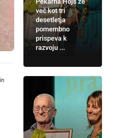
Pekarna Hojs že
več kot tri
desetletja
pomembno
prispeva k
razvoju ...
in