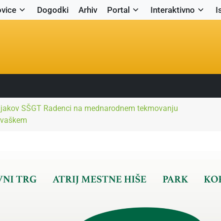
vice
Dogodki
Arhiv
Portal
Interaktivno
I
dijakov SŠGT Radenci na mednarodnem tekmovanju
rvaškem