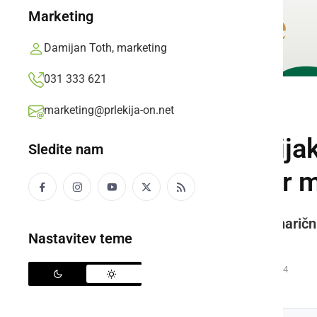
Marketing
Damijan Toth, marketing
031 333 621
marketing@prlekija-on.net
KULTURA IN IZOBRAŽEVANJE
Izjemen uspeh dij
Sledite nam
tekmovanju Biser 
Na otoku Braču so si mladi kulinarič
Nastavitev teme
tri odličja.
Prlekija-on.net,
ponedeljek, 23. marec 2026 ob 15:14