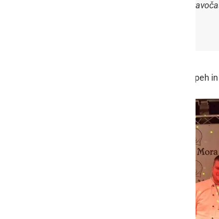
neljube prigode, vendar sem to pravočas
sem se naučil veliko novega.
«
Iskrene čestitke vsem za odličen uspeh 