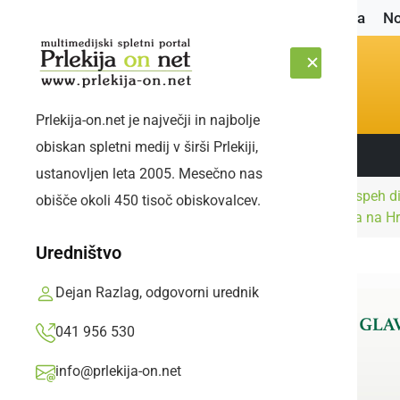
Naslovnica
No
Prlekija-on.net je največji in najbolje
obiskan spletni medij v širši Prlekiji,
Sledite nam:
SOBOTA, 8. AVGUST 2026
ustanovljen leta 2005. Mesečno nas
Kultura in
Izjemen uspeh 
obišče okoli 450 tisoč obiskovalcev.
Naslovnica
izobraževanje
Biser mora na H
Uredništvo
Dejan Razlag, odgovorni urednik
041 956 530
info@prlekija-on.net