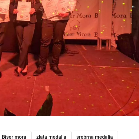
Biser mora
zlata medalja
srebrna medalja