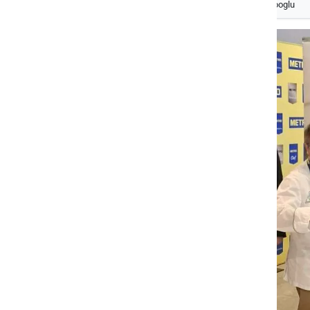
Izberite
Prlekijo
kot svoj prednostni vir na Googlu