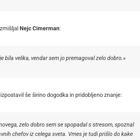
zmišljal
Nejc Cimerman
:
 je bila velika, vendar sem jo premagoval zelo dobro
.«
zpostavil še širino dogodka in pridobljeno znanje:
o novega, zelo dobro sem se spopadal s stresom, spoznal
avnih chefov iz celega sveta. Vmes je tudi prišlo do kake