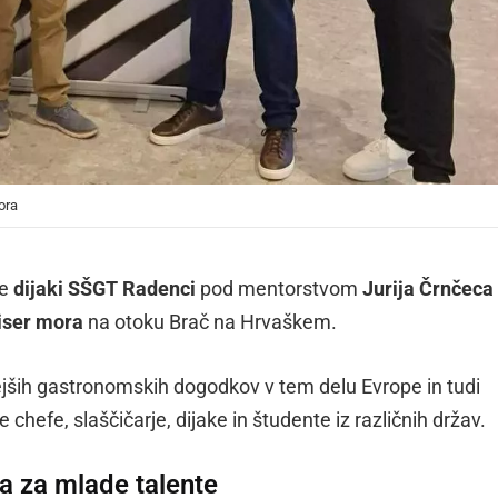
ora
se
dijaki SŠGT Radenci
pod mentorstvom
Jurija Črnčeca
iser mora
na otoku Brač na Hrvaškem.
ejših gastronomskih dogodkov v tem delu Evrope in tudi
 chefe, slaščičarje, dijake in študente iz različnih držav.
ja za mlade talente