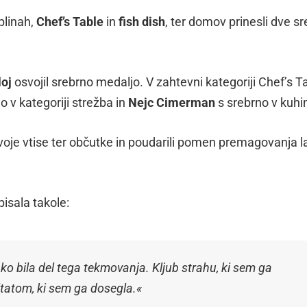
plinah,
Chef’s Table
in
fish dish
, ter domov prinesli dve sr
loj
osvojil srebrno medaljo. V zahtevni kategoriji Chef’s T
o v kategoriji strežba in
Nejc Cimerman
s srebrno v kuhin
svoje vtise ter občutke in poudarili pomen premagovanja l
pisala takole:
ko bila del tega tekmovanja. Kljub strahu, ki sem ga
tatom, ki sem ga dosegla.
«