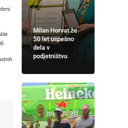
ebrni
Milan Horvat že
able
50 let uspešno
ji.
dela v
podjetništvu
astnih