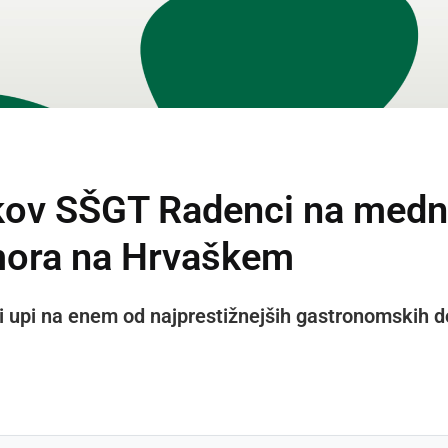
akov SŠGT Radenci na med
mora na Hrvaškem
ni upi na enem od najprestižnejših gastronomskih d