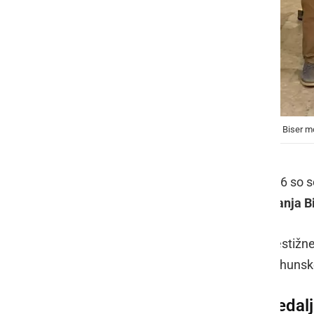
Dijaki SŠGT Radenci z mentorjema na tekmovanju Biser m
V tednu od 17. 3. 2026 do 21. 3. 2026 so 
Štefana Srake
udeležili
21. tekmovanja B
Biser mora
velja za enega od najprestižn
Sredozemlja, ki vsako leto privabi vrhunske
Dve srebrni in ena zlata medal