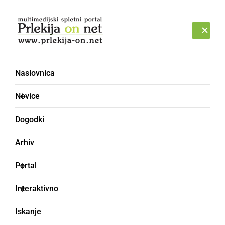
Prijava
NEDELJA, 9. AVGUST 2026
Naslovnica
Novice
Dogodki
Arhiv
DRUŽABNO
Portal
Sovjaški vinogradniki so
Interaktivno
v svojih kleteh in
Iskanje
klüčajah tudi letos