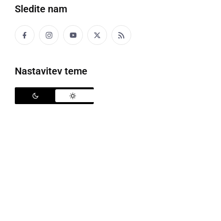
Sledite nam
Nastavitev teme
Dan odprtih vrat vinskih kleti in klüčaj
Dan zmage so v Sovjaku proslavili prijetno in tudi
veselo. Društvo vinogradnikov Radgonsko –
Kapelskih goric je namreč v tem vinorodnem kraju v
Občini Sv. Jurij ob Ščavnici, 9. maja pripravilo že
27.
Dan odprtih vrat vinskih kleti in klüčaj
.
Številni pohodniki so se pred znamenito, s slamo