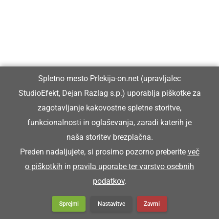
Spletno mesto Prlekija-on.net (upravljalec
StudioEfekt, Dejan Razlag s.p.) uporablja piškotke za
zagotavljanje kakovostne spletne storitve,
funkcionalnosti in oglaševanja, zaradi katerih je
naša storitev brezplačna.
Preden nadaljujete, si prosimo pozorno preberite
več
o piškotkih
in
pravila uporabe ter varstvo osebnih
podatkov
.
Sprejmi
Nastavitve
Zavrni