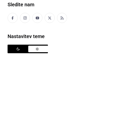
Sledite nam
Prvi dan v februarju letos je bila nedelja, v Občini
Radenci pa volilna nedelja, kajti potekale so
nadomestne volitve za dva člana občinskega sveta
Nastavitev teme
Občine Radenci, za tri člane sveta Krajevne
skupnosti Kapela ter enega člana Krajevne skupnosti
Radenci. Pričakovati je bilo, da udeležba volivk in
volivcev tokrat ne bo izjemna, kar se je tudi izkazalo.
Po začasnih podatkih Občinske volilne komisije
Občine Radenci (predsednica
Mirjana Pintarič
) se je
od skupno 4506 volilnih upravičencev volitev
udeležilo in svoj glas oddalo 909 volivk in volivcev
(19,98 %). Predčasnega glasovanja v sredo, 28.