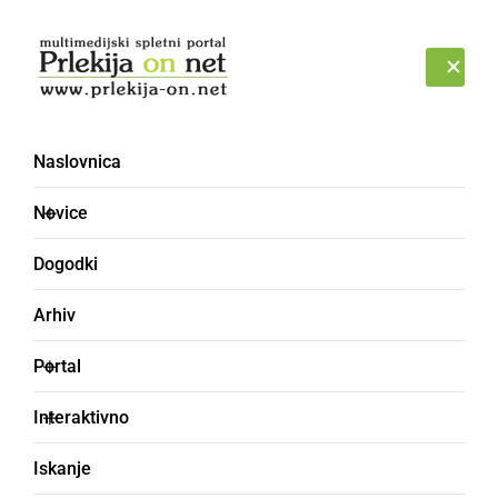
Prijava
SOBOTA, 8. AVGUST 2026
Naslovnica
Novice
Dogodki
Arhiv
POLITIKA
Portal
Nadomestne volitve v
Interaktivno
Občini Radenci
Iskanje