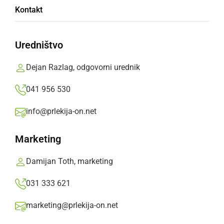
Izvoljena dva člana občinskega sveta in štirje v
Kontakt
svet KS
Filip Matko,
ponedeljek, 2. februar 2015 ob 10:48
Uredništvo
Dejan Razlag, odgovorni urednik
»
Izberite
Prlekijo
kot svoj prednostni vir na Googlu
041 956 530
info@prlekija-on.net
Marketing
Damijan Toth, marketing
031 333 621
marketing@prlekija-on.net
Nadomestne volitve v Občini Radenci