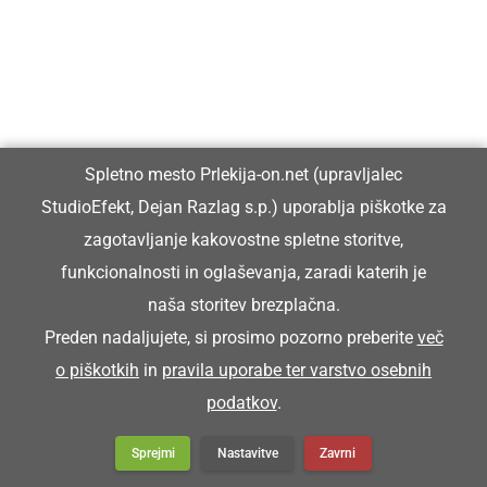
Prlekija-on.net je največji in najbolje obiskan spletni medij v
Prlekiji.
Vpisan je v razvid medijev, ki ga vodi Ministrstvo za kulturo
Republike Slovenije, pod zaporedno številko 1529.
Spletno mesto Prlekija-on.net (upravljalec
Glavni in odgovorni urednik:
StudioEfekt, Dejan Razlag s.p.) uporablja piškotke za
Dejan Razlag
zagotavljanje kakovostne spletne storitve,
info@prlekija-on.net
funkcionalnosti in oglaševanja, zaradi katerih je
naša storitev brezplačna.
Preden nadaljujete, si prosimo pozorno preberite
več
o piškotkih
in
pravila uporabe ter varstvo osebnih
podatkov
.
© Prlekija-on.net | 2005 - 2026 | Vse pravice pridržane |
Sprejmi
Nastavitve
Zavrni
info@prlekija-on.net