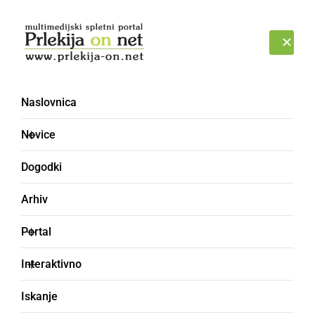
Prijava
NEDELJA, 9. AVGUST 2026
Naslovnica
ŽVEKATI
Novice
Dogodki
Arhiv
Portal
Interaktivno
Iskanje
žvečiti