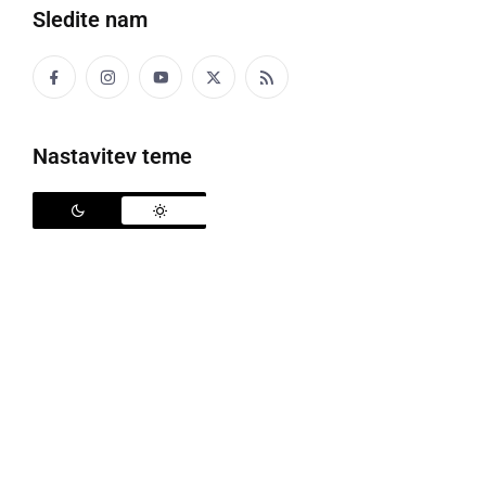
Sledite nam
ŽABERITI SE
napihovati se, hvalisanje, samohvala
Nastavitev teme
Kaj se žaberiš, hašek?
Kaj se napihuješ, reva?
ŽAČKA
navihanec
Tota mala žačka mi je tak zrosla k srci, ka se
nemren kregati na jo.