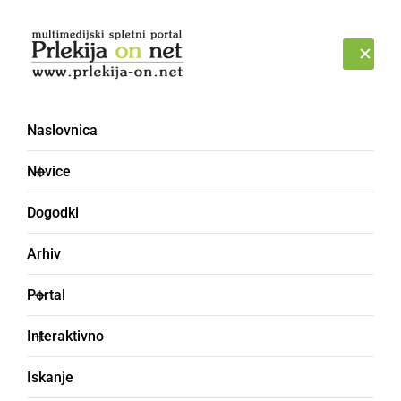
Prijava
ČETRTEK, 6. AVGUST 2026
Naslovnica
vože
Novice
Dogodki
Arhiv
Portal
Interaktivno
Iskanje
zaprežna vrv, nosilna vrv