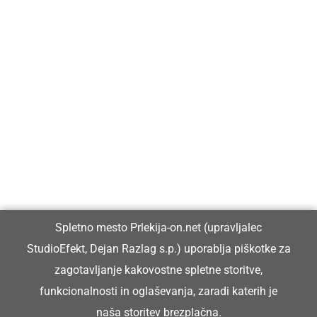
Prlekija-on.net je največji in najbolje obiskan spletni medij v
Prlekiji.
Vpisan je v razvid medijev, ki ga vodi Ministrstvo za kulturo
Republike Slovenije, pod zaporedno številko 1529.
Glavni in odgovorni urednik:
Spletno mesto Prlekija-on.net (upravljalec
Dejan Razlag
StudioEfekt, Dejan Razlag s.p.) uporablja piškotke za
info@prlekija-on.net
zagotavljanje kakovostne spletne storitve,
funkcionalnosti in oglaševanja, zaradi katerih je
naša storitev brezplačna.