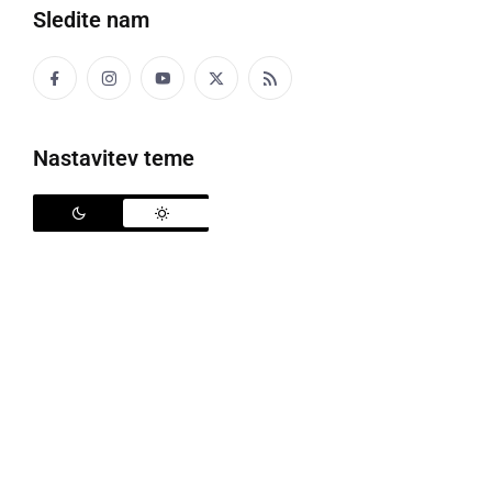
Sledite nam
se delati junaka
Kej se keteko haboriš?
Nastavitev teme
HÄJZL, HEJZL
stranišče (zunanje na štrbunk)
Dedeki se je strla blaja na häjzli in so skoro v
jamo opali.
Dedeku se je zlomila deska na stranišču in so
skoraj padli v jamo.