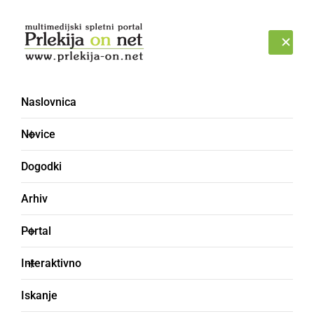
Prijava
NEDELJA, 9. AVGUST 2026
Naslovnica
HEDINA
Novice
Dogodki
Arhiv
Portal
Interaktivno
Iskanje
ajda