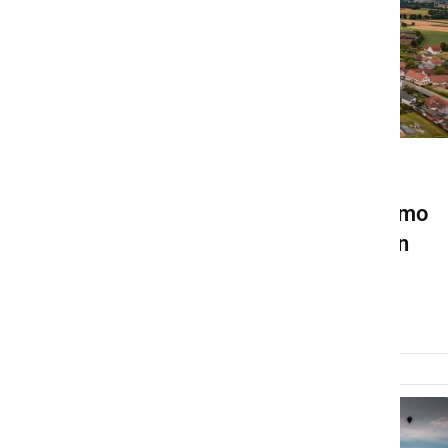
ZANIMIVOSTI
S toplozračnim balonom smo
poleteli nad Prekmurjem in
Prlekijo
petek, 28. junij 2024 ob 09:39