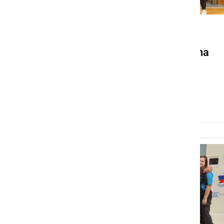
ŠPORT
Kickboxing klub Pomurje na
Ptuju osvojil tri naslove
državnih prvakov
nedelja, 13. april 2025 ob 21:00