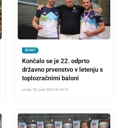
ŠPORT
Končalo se je 22. odprto
državno prvenstvo v letenju s
toplozračnimi baloni
sreda, 26. junij 2024 ob 09:51