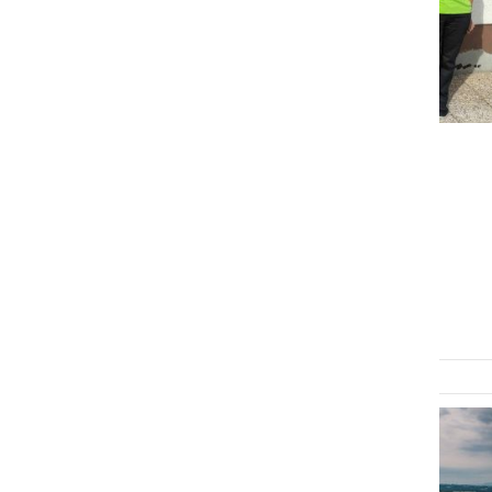
ŠPORT
Ljutomerske upokojenke
postale državne ekipne
prvakinje v pikadu
sreda, 25. september 2024 ob 13:08