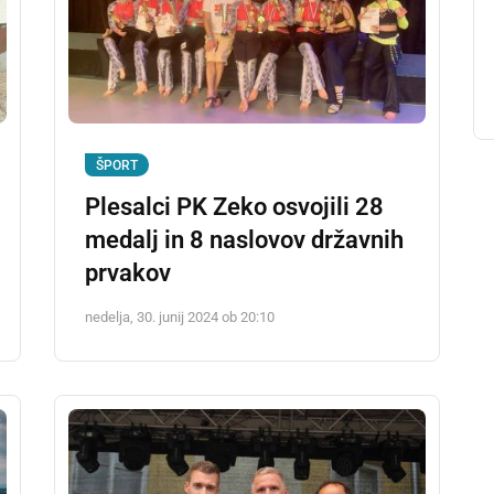
ŠPORT
Plesalci PK Zeko osvojili 28
medalj in 8 naslovov državnih
prvakov
nedelja, 30. junij 2024 ob 20:10