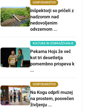
GOSPODARSTVO
Inšpektorji so pričeli z
nadzorom nad
nedovoljenim
odvzemom ...
KULTURA IN IZOBRAŽEVANJE
Pekarna Hojs že več
kot tri desetletja
pomembno prispeva k
...
GOSPODARSTVO
Na Kogu odprli muzej
na prostem, posvečen
življenju ...