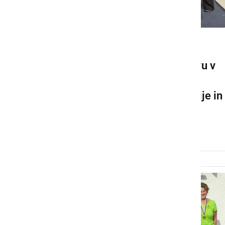
ŠPORT
Na 16. državnem prvenstvu v
klasičnem pikadu največ
uspeha za igralce iz Prlekije in
Prekmurja
torek, 15. oktober 2024 ob 07:55