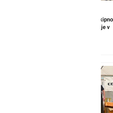
ŠPORT
V Ljutomeru je potekalo Ekipno
državno prvenstvo Slovenije v
karateju
nedelja, 18. maj 2025 ob 10:42