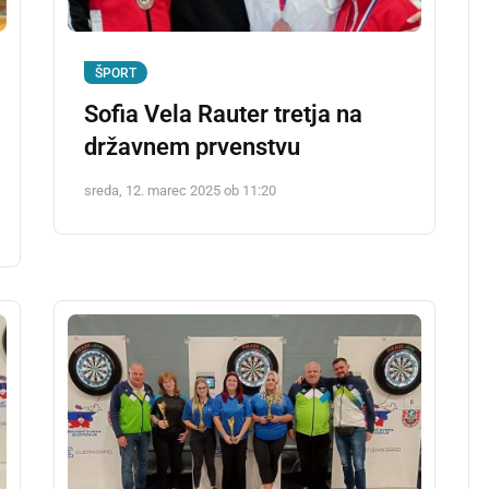
ŠPORT
Sofia Vela Rauter tretja na
državnem prvenstvu
sreda, 12. marec 2025 ob 11:20