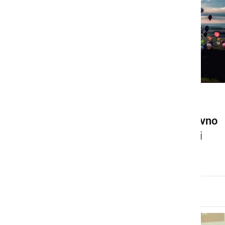
ŠPORT
Nebo nad nami bodo ponovno
obarvali toplozračni baloni
četrtek, 13. junij 2024 ob 13:44