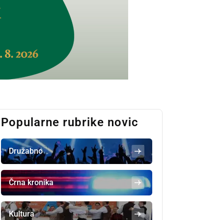
Popularne rubrike novic
Družabno
Črna kronika
Kultura