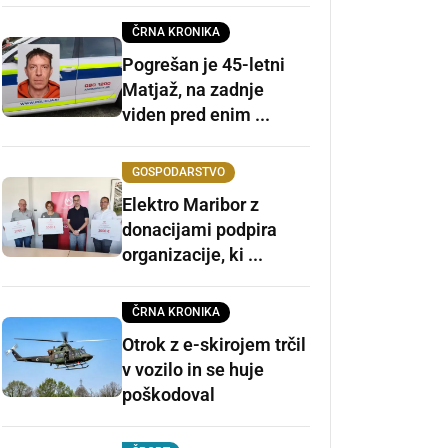
ČRNA KRONIKA
Pogrešan je 45-letni
Matjaž, na zadnje
viden pred enim ...
GOSPODARSTVO
Elektro Maribor z
donacijami podpira
organizacije, ki ...
ČRNA KRONIKA
Otrok z e-skirojem trčil
v vozilo in se huje
poškodoval