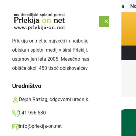
Naslovnica
No
Prlekija-on.net je največji in najbolje
obiskan spletni medij v širši Prlekiji,
Sledite nam:
SOBOTA, 8. AVGUST 2026
ustanovljen leta 2005. Mesečno nas
obišče okoli 450 tisoč obiskovalcev.
Uredništvo
Dejan Razlag, odgovorni urednik
041 956 530
info@prlekija-on.net