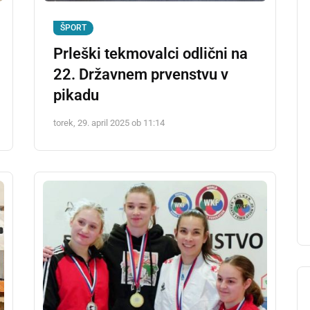
ŠPORT
Prleški tekmovalci odlični na
22. Državnem prvenstvu v
pikadu
torek, 29. april 2025 ob 11:14