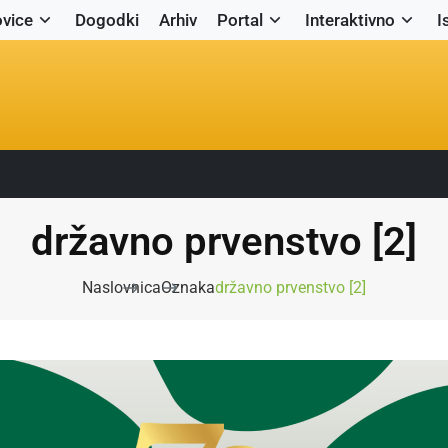
vice
Dogodki
Arhiv
Portal
Interaktivno
I
državno prvenstvo [2]
Naslovnica
Oznaka
državno prvenstvo [2]