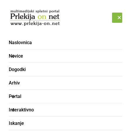
Prijava
PETEK, 7. AVGUST 2026
Naslovnica
gimnazija [2]
Novice
Dogodki
Arhiv
Portal
Interaktivno
Iskanje
KULTURA IN IZOBRAŽEVANJE