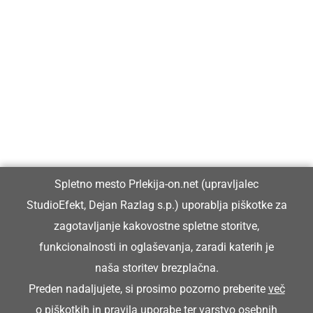
Prlekija-on.net je največji in najbolje obiskan spletni medij v
Prlekiji.
Vpisan je v razvid medijev, ki ga vodi Ministrstvo za kulturo
Republike Slovenije, pod zaporedno številko 1529.
Glavni in odgovorni urednik:
Spletno mesto Prlekija-on.net (upravljalec
Dejan Razlag
StudioEfekt, Dejan Razlag s.p.) uporablja piškotke za
info@prlekija-on.net
zagotavljanje kakovostne spletne storitve,
funkcionalnosti in oglaševanja, zaradi katerih je
naša storitev brezplačna.
Preden nadaljujete, si prosimo pozorno preberite
več
o piškotkih
in
pravila uporabe ter varstvo osebnih