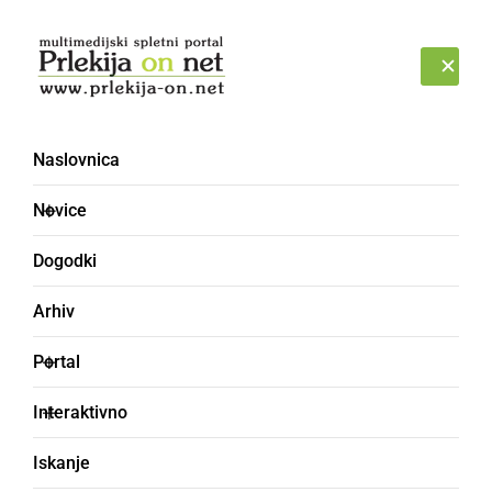
Prijava
NEDELJA, 9. AVGUST 2026
Naslovnica
Veržej [19]
Novice
Dogodki
Arhiv
Portal
Interaktivno
Iskanje
ŠPORT