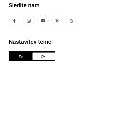
Sledite nam
Ormoška obvoznica
Nastavitev teme
Ob
sobotnem nalivu
, ki je ponovno povzročilo
nemalo preglavic v naših krajih, je najhuje bilo na
ormoškem območju. Na Facebooku lahko zasledimo
video avtoprevoznika, ki se je v času naliva peljal po
ormoški obvoznici. Obvoznica se je spremenila v
pravo blatno reko.
Avtomobili so ob tem bili dodobra v blatni vodi, ki je
drla po obvoznici. Več si lahko ogledate v spodnjem
videu.