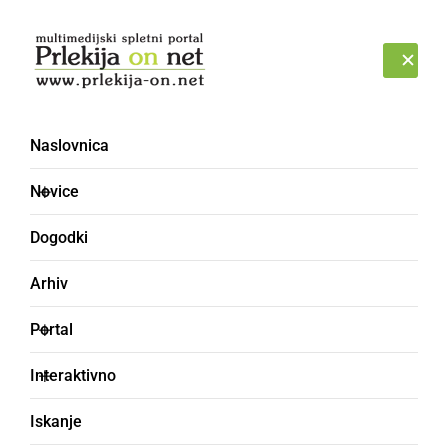
Prijava
SOBOTA, 8. AVGUST 2026
Naslovnica
Novice
Dogodki
Arhiv
NARAVA
Portal
Ormoška obvoznica se
Interaktivno
je ob deževju
Iskanje
spremenila v blatno reko