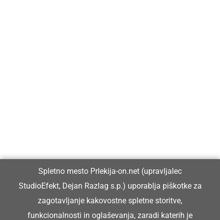
Prlekija-on.net je največji in najbolje obiskan spletni medij v
Prlekiji.
Vpisan je v razvid medijev, ki ga vodi Ministrstvo za kulturo
Republike Slovenije, pod zaporedno številko 1529.
Glavni in odgovorni urednik:
Spletno mesto Prlekija-on.net (upravljalec
Dejan Razlag
StudioEfekt, Dejan Razlag s.p.) uporablja piškotke za
info@prlekija-on.net
zagotavljanje kakovostne spletne storitve,
funkcionalnosti in oglaševanja, zaradi katerih je