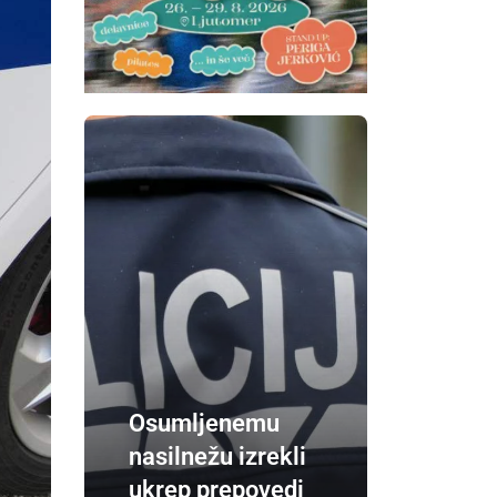
Osumljenemu
nasilnežu izrekli
ukrep prepovedi