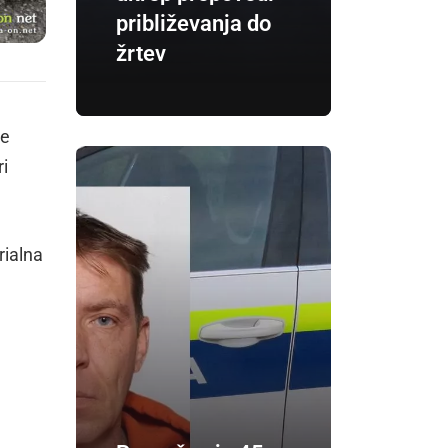
približevanja do
žrtev
ve
ri
rialna