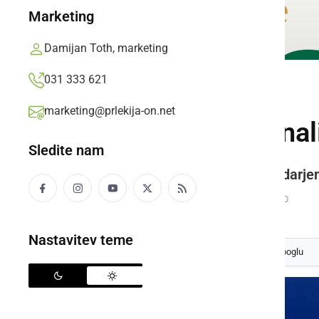
Marketing
Damijan Toth, marketing
031 333 621
ČRNA KRONIKA
marketing@prlekija-on.net
S področja krimina
Sledite nam
Pogostejše meritve hitrosti z radarje
Prlekija-on.net,
ponedeljek, 2. februar 2026 ob 06:10
Nastavitev teme
Izberite
Prlekijo
kot svoj prednostni vir na Googlu