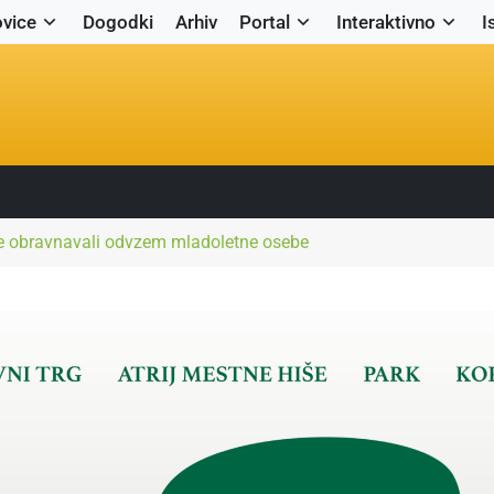
vice
Dogodki
Arhiv
Portal
Interaktivno
I
te obravnavali odvzem mladoletne osebe