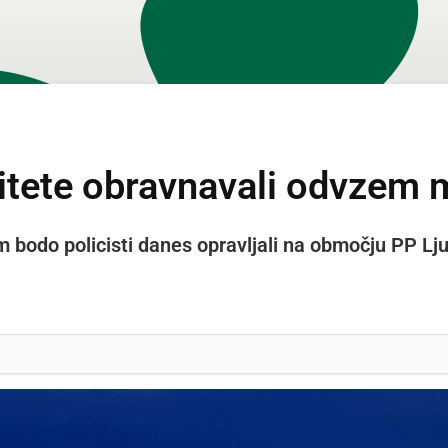
litete obravnavali odvzem 
m bodo policisti danes opravljali na območju PP Lj