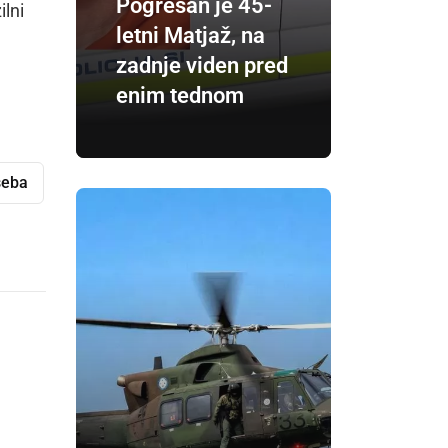
Pogrešan je 45-
ilni
letni Matjaž, na
zadnje viden pred
enim tednom
seba