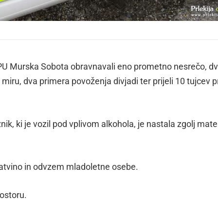
u PU Murska Sobota obravnavali eno prometno nesrečo, d
 miru, dva primera povoženja divjadi ter prijeli 10 tujcev p
nik, ki je vozil pod vplivom alkohola, je nastala zgolj mate
 tatvino in odvzem mladoletne osebe.
rostoru.