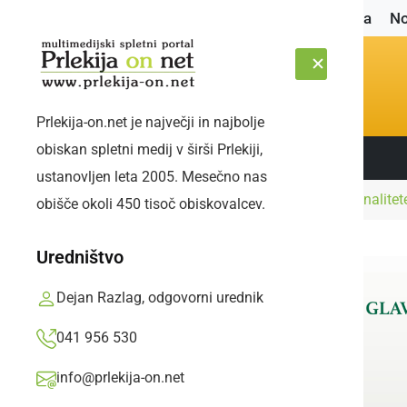
Naslovnica
No
Prlekija-on.net je največji in najbolje
obiskan spletni medij v širši Prlekiji,
Sledite nam:
SOBOTA, 8. AVGUST 2026
ustanovljen leta 2005. Mesečno nas
Naslovnica
Črna kronika
S področja kriminalite
obišče okoli 450 tisoč obiskovalcev.
Uredništvo
Dejan Razlag, odgovorni urednik
041 956 530
info@prlekija-on.net