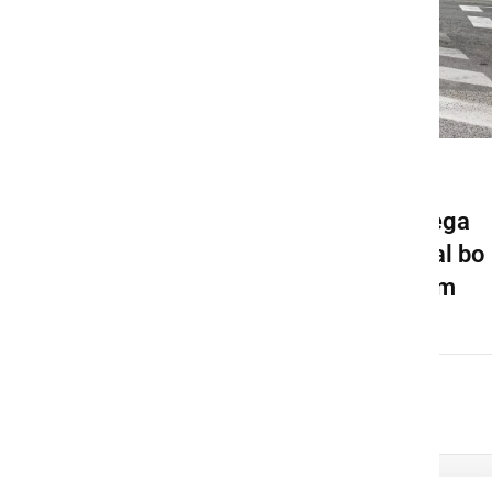
GOSPODARSTVO
Pričela se bo gradnja novega
krožišča v Ljutomeru, veljal bo
spremenjen prometni režim