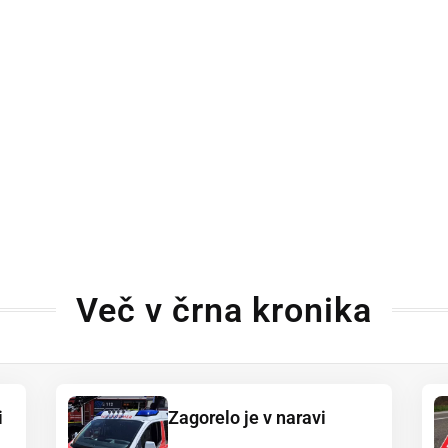
Več v črna kronika
i
Zagorelo je v naravi