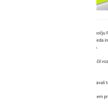
Policija
V zadnjih 24 urah so policisti na območj
kaznivi dejanji, eno kršitev javnega reda in
nedovoljenem vstopu v našo državo.
V prometni nesreči, katero je povzročil voz
škoda.
Na področju kriminalitete so obravnavali
Javni red in mir je bil kršen v zasebnem p