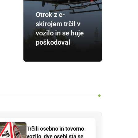
Otrok z e-
skirojem trčil v
vozilo in se huje
poškodoval
Trčili osebno in tovorno
vozilo, dve osebi sta se