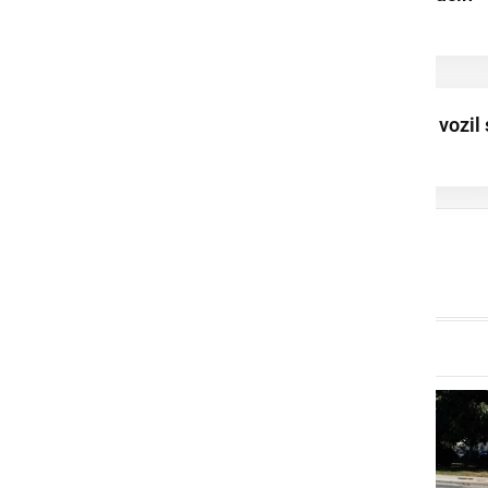
vstopili v našo ...
Namesto 80 km/h, vozil 
hitrostjo 155 km/h