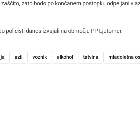
no zaščito, zato bodo po končanem postopku odpeljani v az
o policisti danes izvajali na območju PP Ljutomer.
ija
azil
voznik
alkohol
tatvina
mladoletna o
dly