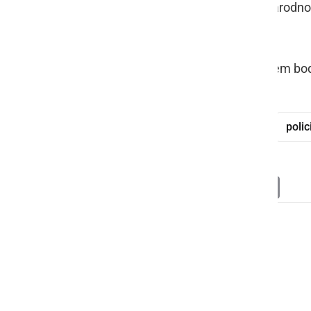
Vsi prijeti tujci so zaprosili za mednarod
dom.
Pogostejše meritve hitrosti z radarjem bod
tujci
nezakoniti vstop
meja
polic
Deli
Facebook
X
Messenger
WhatsApp
Copy
PrintFrien
Email
Link