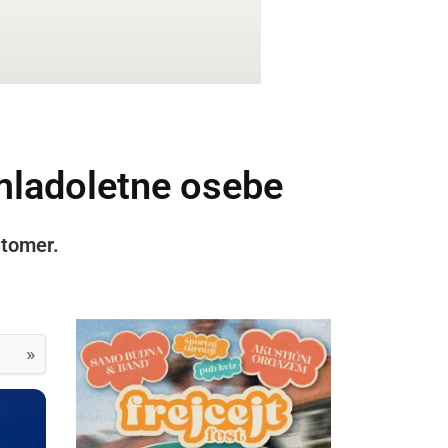
mladoletne osebe
utomer.
»