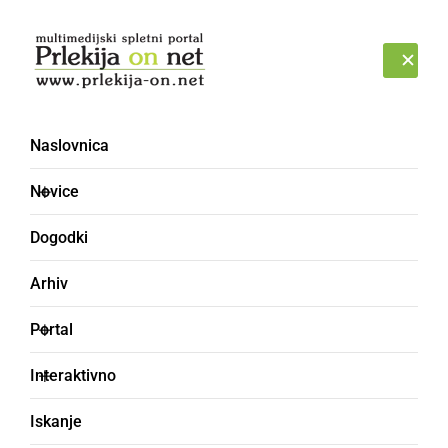
Prijava
PETEK, 7. AVGUST 2026
Naslovnica
Novice
Dogodki
Arhiv
POLITIKA
Portal
Komu so volivci in
Interaktivno
volivke v Ormožu
Iskanje
namenili svoj glas?