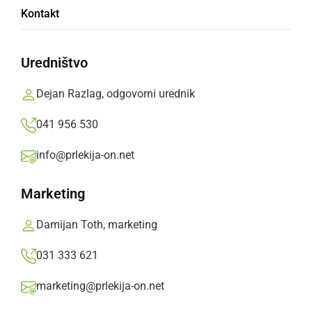
Kontakt
Največ glasov je prejel Andrej Kosi (SDS),
sledita Aljaž Kovačič (Svoboda) in Mojca
Uredništvo
Žnidarič (Demokrati).
Dejan Razlag, odgovorni urednik
Prlekija-on.net,
ponedeljek, 23. marec 2026 ob 09:37
041 956 530
info@prlekija-on.net
»
Izberite
Prlekijo
kot svoj prednostni vir na Googlu
Marketing
Damijan Toth, marketing
031 333 621
marketing@prlekija-on.net