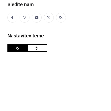
Sledite nam
V nedeljo so potekale volitve
Nastavitev teme
V nedeljo se je 1.695.203 volivcev lahko podalo na
okoli 3000 volišč v Sloveniji, kjer so potekale volitve v
Državni zbor. Po podatkih Državne volilne komisije je
svoj glas oddalo 1.175.377 volilnih upravičencev, kar
predstavlja 69,33-odstotno udeležbo, preštetih pa je
99,85 % glasovnic (rezultati v ponedeljek do 08:00).
V Ormožu je bilo 14.064 volilnih upravičencev,
oddanih je bilo
9.500
(77 neveljavnih) glasovnic, kar