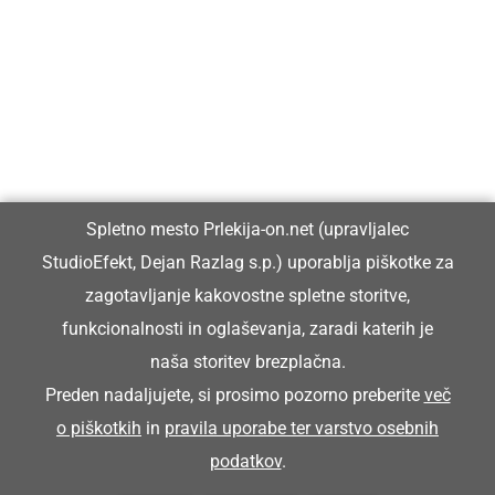
Prlekija-on.net je največji in najbolje obiskan spletni medij v
Prlekiji.
Vpisan je v razvid medijev, ki ga vodi Ministrstvo za kulturo
Republike Slovenije, pod zaporedno številko 1529.
Glavni in odgovorni urednik:
Spletno mesto Prlekija-on.net (upravljalec
Dejan Razlag
StudioEfekt, Dejan Razlag s.p.) uporablja piškotke za
info@prlekija-on.net
zagotavljanje kakovostne spletne storitve,
funkcionalnosti in oglaševanja, zaradi katerih je
naša storitev brezplačna.
Preden nadaljujete, si prosimo pozorno preberite
več
o piškotkih
in
pravila uporabe ter varstvo osebnih
© Prlekija-on.net | 2005 - 2026 | Vse pravice pridržane |
podatkov
.
info@prlekija-on.net