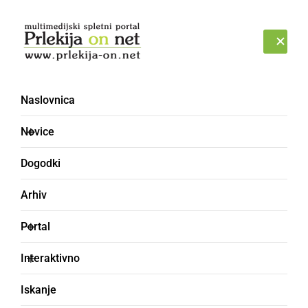
Prijava
PETEK, 7. AVGUST 2026
Naslovnica
Novice
Dogodki
Arhiv
ČRNA KRONIKA
Portal
Zagorel leseni objekt s
Interaktivno
čebeljimi panji
Iskanje