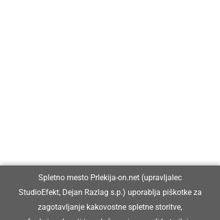
Prlekija-on.net je največji in najbolje obiskan spletni medij v
Prlekiji.
Vpisan je v razvid medijev, ki ga vodi Ministrstvo za kulturo
Republike Slovenije, pod zaporedno številko 1529.
Glavni in odgovorni urednik:
Spletno mesto Prlekija-on.net (upravljalec
Dejan Razlag
StudioEfekt, Dejan Razlag s.p.) uporablja piškotke za
info@prlekija-on.net
zagotavljanje kakovostne spletne storitve,